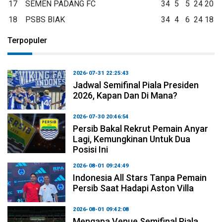
17
SEMEN PADANG FC
34
5
5
24
20
18
PSBS BIAK
34
4
6
24
18
Terpopuler
2026-07-31 22:25:43
Jadwal Semifinal Piala Presiden
2026, Kapan Dan Di Mana?
2026-07-30 20:46:54
Persib Bakal Rekrut Pemain Anyar
Lagi, Kemungkinan Untuk Dua
Posisi Ini
2026-08-01 09:24:49
Indonesia All Stars Tanpa Pemain
Persib Saat Hadapi Aston Villa
2026-08-01 09:42:08
Mengapa Venue Semifinal Piala