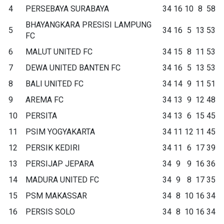
4
PERSEBAYA SURABAYA
34
16
10
8
58
BHAYANGKARA PRESISI LAMPUNG
5
34
16
5
13
53
FC
6
MALUT UNITED FC
34
15
8
11
53
7
DEWA UNITED BANTEN FC
34
16
5
13
53
8
BALI UNITED FC
34
14
9
11
51
9
AREMA FC
34
13
9
12
48
10
PERSITA
34
13
6
15
45
11
PSIM YOGYAKARTA
34
11
12
11
45
12
PERSIK KEDIRI
34
11
6
17
39
13
PERSIJAP JEPARA
34
9
9
16
36
14
MADURA UNITED FC
34
9
8
17
35
15
PSM MAKASSAR
34
8
10
16
34
16
PERSIS SOLO
34
8
10
16
34