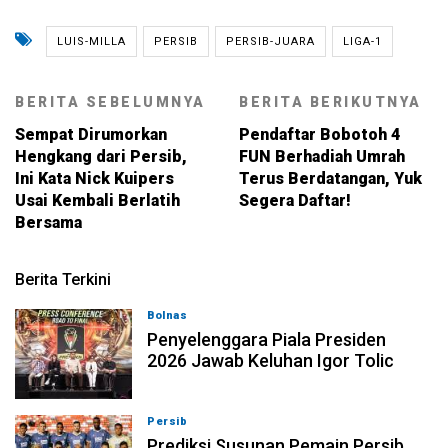
LUIS-MILLA
PERSIB
PERSIB-JUARA
LIGA-1
BERITA SEBELUMNYA
BERITA BERIKUTNYA
Sempat Dirumorkan
Pendaftar Bobotoh 4
Hengkang dari Persib,
FUN Berhadiah Umrah
Ini Kata Nick Kuipers
Terus Berdatangan, Yuk
Usai Kembali Berlatih
Segera Daftar!
Bersama
Berita Terkini
Bolnas
05-08-2026, 22:39
Penyelenggara Piala Presiden
2026 Jawab Keluhan Igor Tolic
Persib
05-08-2026, 09:36
Prediksi Susunan Pemain Persib