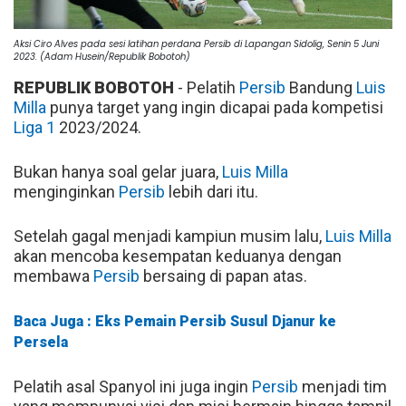
Aksi Ciro Alves pada sesi latihan perdana Persib di Lapangan Sidolig, Senin 5 Juni
2023. (Adam Husein/Republik Bobotoh)
REPUBLIK BOBOTOH
- Pelatih
Persib
Bandung
Luis
Milla
punya target yang ingin dicapai pada kompetisi
Liga 1
2023/2024.
Bukan hanya soal gelar juara,
Luis Milla
menginginkan
Persib
lebih dari itu.
Setelah gagal menjadi kampiun musim lalu,
Luis Milla
akan mencoba kesempatan keduanya dengan
membawa
Persib
bersaing di papan atas.
Baca Juga : Eks Pemain Persib Susul Djanur ke
Persela
Pelatih asal Spanyol ini juga ingin
Persib
menjadi tim