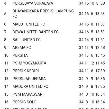
4
PERSEBAYA SURABAYA
34
16
10
8
58
BHAYANGKARA PRESISI LAMPUNG
5
34
16
5
13
53
FC
6
MALUT UNITED FC
34
15
8
11
53
7
DEWA UNITED BANTEN FC
34
16
5
13
53
8
BALI UNITED FC
34
14
9
11
51
9
AREMA FC
34
13
9
12
48
10
PERSITA
34
13
6
15
45
11
PSIM YOGYAKARTA
34
11
12
11
45
12
PERSIK KEDIRI
34
11
6
17
39
13
PERSIJAP JEPARA
34
9
9
16
36
14
MADURA UNITED FC
34
9
8
17
35
15
PSM MAKASSAR
34
8
10
16
34
16
PERSIS SOLO
34
8
10
16
34