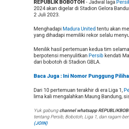
REPUBLIK BOBOTOH
- Jadwal laga
Persi
2024 akan digelar di Stadion Gelora Band
2 Juli 2023.
Menghadapi
Madura United
tentu akan me
yang dihadapi memiliki rekor selalu meny
Menilik hasil pertemuan kedua tim selama i
berpotensi menyulitkan
Persib
kendati M
dari bobotoh di Stadion GBLA.
Baca Juga : Ini Nomor Punggung Piliha
Dari 10 pertemuan terakhir di era Liga 1,
Pe
lima kali mengalahkan Maung Bandung, sis
Yuk gabung
channel whatsapp REPUBLIKBO
tentang Persib, Bobotoh, Liga 1, dan ragam be
(JOIN)