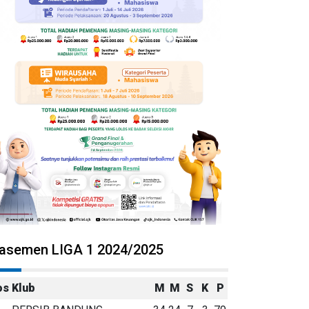
lasemen LIGA 1 2024/2025
os
Klub
M
M
S
K
P