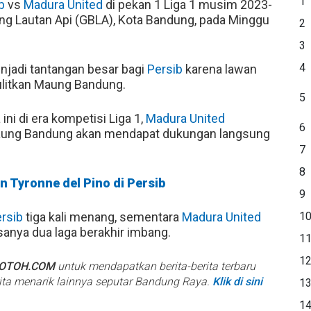
1
b
vs
Madura United
di pekan 1 Liga 1 musim 2023-
ung Lautan Api (GBLA), Kota Bandung, pada Minggu
2
3
4
njadi tantangan besar bagi
Persib
karena lawan
ulitkan Maung Bandung.
5
ni di era kompetisi Liga 1,
Madura United
6
aung Bandung akan mendapat dukungan langsung
7
8
n Tyronne del Pino di Persib
9
rsib
tiga kali menang, sementara
Madura United
1
anya dua laga berakhir imbang.
1
1
BOTOH.COM
untuk mendapatkan berita-berita terbaru
rita menarik lainnya seputar Bandung Raya.
Klik di sini
1
1