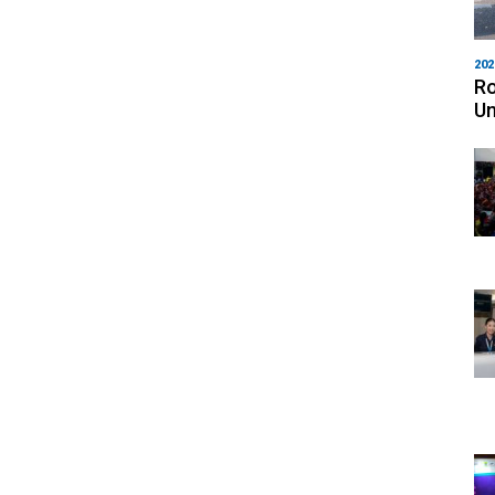
202
Ro
Un