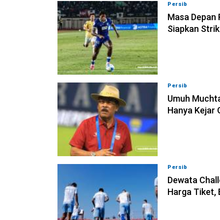
Persib
09-08-202
Masa Depan R
Siapkan Stri
Persib
09-08-202
Umuh Muchta
Hanya Kejar 
Persib
09-08-202
Dewata Chall
Harga Tiket,