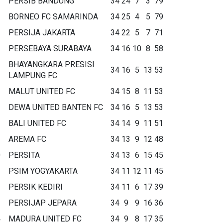
PERSIB BANDUNG
34
24
7
3
79
BORNEO FC SAMARINDA
34
25
4
5
79
PERSIJA JAKARTA
34
22
5
7
71
PERSEBAYA SURABAYA
34
16
10
8
58
BHAYANGKARA PRESISI
34
16
5
13
53
LAMPUNG FC
MALUT UNITED FC
34
15
8
11
53
DEWA UNITED BANTEN FC
34
16
5
13
53
BALI UNITED FC
34
14
9
11
51
AREMA FC
34
13
9
12
48
0
PERSITA
34
13
6
15
45
1
PSIM YOGYAKARTA
34
11
12
11
45
2
PERSIK KEDIRI
34
11
6
17
39
3
PERSIJAP JEPARA
34
9
9
16
36
4
MADURA UNITED FC
34
9
8
17
35