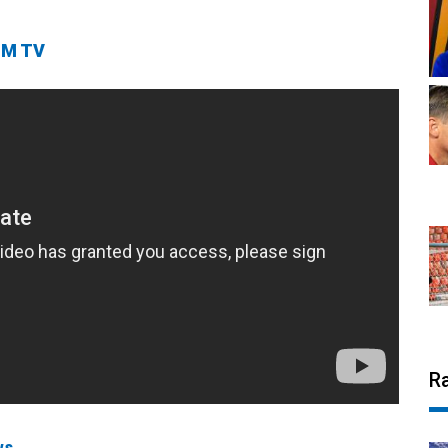
M TV
R
ws