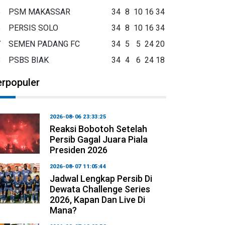
5
PSM MAKASSAR
34
8
10
16
34
6
PERSIS SOLO
34
8
10
16
34
7
SEMEN PADANG FC
34
5
5
24
20
8
PSBS BIAK
34
4
6
24
18
erpopuler
2026-08-06 23:33:25
Reaksi Bobotoh Setelah
Persib Gagal Juara Piala
Presiden 2026
2026-08-07 11:05:44
Jadwal Lengkap Persib Di
Dewata Challenge Series
2026, Kapan Dan Live Di
Mana?