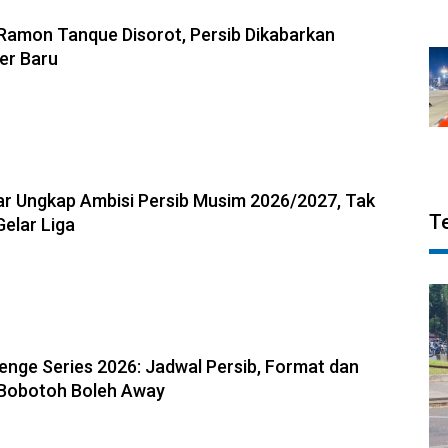
6, 13:31
amon Tanque Disorot, Persib Dikabarkan
ker Baru
6, 13:18
r Ungkap Ambisi Persib Musim 2026/2027, Tak
T
Gelar Liga
6, 13:04
enge Series 2026: Jadwal Persib, Format dan
 Bobotoh Boleh Away