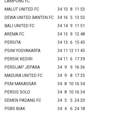
LAMPUNG FC
MALUT UNITED FC
34
15
8
11
53
DEWA UNITED BANTEN FC
34
16
5
13
53
BALI UNITED FC
34
14
9
11
51
AREMA FC
34
13
9
12
48
0
PERSITA
34
13
6
15
45
1
PSIM YOGYAKARTA
34
11
12
11
45
2
PERSIK KEDIRI
34
11
6
17
39
3
PERSIJAP JEPARA
34
9
9
16
36
4
MADURA UNITED FC
34
9
8
17
35
5
PSM MAKASSAR
34
8
10
16
34
6
PERSIS SOLO
34
8
10
16
34
7
SEMEN PADANG FC
34
5
5
24
20
8
PSBS BIAK
34
4
6
24
18