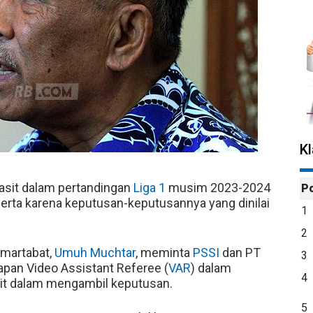
K
sit dalam pertandingan
Liga 1
musim 2023-2024
P
erta karena keputusan-keputusannya yang dinilai
1
2
martabat,
Umuh Muchtar
, meminta
PSSI
dan PT
3
apan Video Assistant Referee (
VAR
) dalam
4
t dalam mengambil keputusan.
5