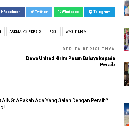
Facebook
Twitter
Whatsapp
Telegram
1
AREMA VS PERSIB
PSSI
WASIT LIGA 1
BERITA BERIKUTNYA
Dewa United Kirim Pesan Bahaya kepada
Persib
6, 19:08
B AING: APakah Ada Yang Salah Dengan Persib?
o!