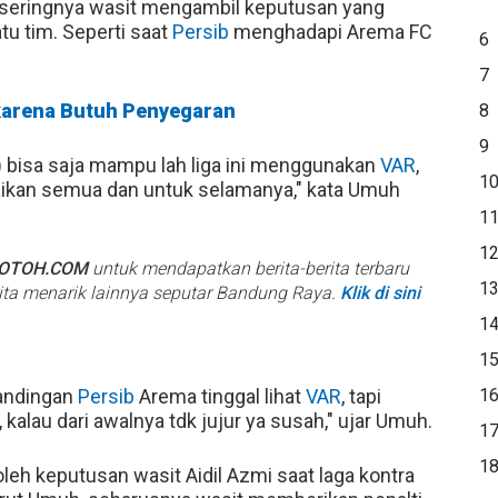
h seringnya wasit mengambil keputusan yang
tu tim. Seperti saat
Persib
menghadapi Arema FC
6
.
7
 karena Butuh Penyegaran
8
9
r) bisa saja mampu lah liga ini menggunakan
VAR
,
1
baikan semua dan untuk selamanya," kata Umuh
1
1
BOTOH.COM
untuk mendapatkan berita-berita terbaru
1
rita menarik lainnya seputar Bandung Raya.
Klik di sini
1
1
tandingan
Persib
Arema tinggal lihat
VAR
, tapi
1
kalau dari awalnya tdk jujur ya susah," ujar Umuh.
1
1
leh keputusan wasit Aidil Azmi saat laga kontra