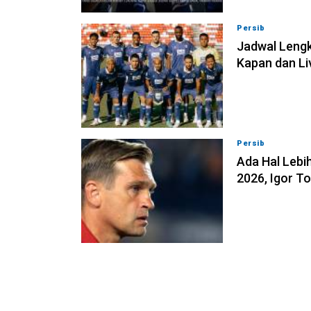
Persib
07-08-202
Jadwal Lengk
Kapan dan Li
Persib
07-08-202
Ada Hal Lebih
2026, Igor T