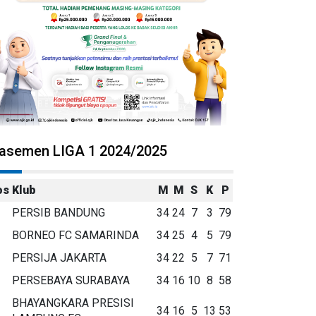
lasemen LIGA 1 2024/2025
os
Klub
M
M
S
K
P
PERSIB BANDUNG
34
24
7
3
79
BORNEO FC SAMARINDA
34
25
4
5
79
PERSIJA JAKARTA
34
22
5
7
71
PERSEBAYA SURABAYA
34
16
10
8
58
BHAYANGKARA PRESISI
34
16
5
13
53