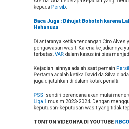
Arema. Ada beberapa kejadian yang menu
kepada
Persib
.
Baca Juga : Dihujat Bobotoh karena La
Hehanusa
Di antaranya ketika tendangan Ciro Alves 
pengawasan wasit. Karena kejadiannya y
terbatas,
VAR
dalam kasus ini bisa menjadi
Kejadian lainnya adalah saat pemain
Persi
Pertama adalah ketika David da Silva diada
juga dijatuhkan di dalam kotak penalti.
PSSI
sendiri berencana akan mulai mener
Liga 1
musim 2023-2024. Dengan mengg
keputusan-keputusan wasit yang tidak tep
TONTON VIDEONYA DI YOUTUBE
RBCO