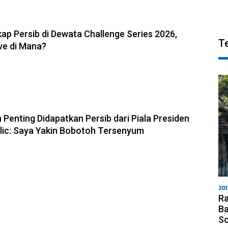
6, 11:05
ap Persib di Dewata Challenge Series 2026,
T
ve di Mana?
6, 10:28
 Penting Didapatkan Persib dari Piala Presiden
olic: Saya Yakin Bobotoh Tersenyum
202
Ra
Ba
S