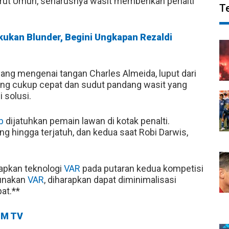
rut Umuh, seharusnya wasit memberikan penalti
T
kukan Blunder, Begini Ungkapan Rezaldi
yang mengenai tangan Charles Almeida, luput dari
ang cukup cepat dan sudut pandang wasit yang
 solusi.
b
dijatuhkan pemain lawan di kotak penalti.
ng hingga terjatuh, dan kedua saat Robi Darwis,
apkan teknologi
VAR
pada putaran kedua kompetisi
unakan
VAR
, diharapkan dapat diminimalisasi
at.**
M TV