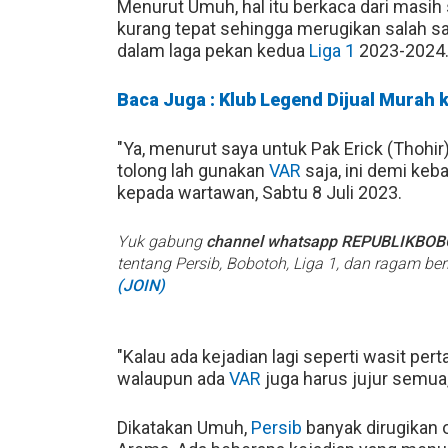
Menurut Umuh, hal itu berkaca dari masi
kurang tepat sehingga merugikan salah sa
dalam laga pekan kedua
Liga 1
2023-2024
Baca Juga : Klub Legend Dijual Murah
"Ya, menurut saya untuk Pak Erick (Thohi
tolong lah gunakan
VAR
saja, ini demi ke
kepada wartawan, Sabtu 8 Juli 2023.
Yuk gabung
channel whatsapp REPUBLIKBO
tentang Persib, Bobotoh, Liga 1, dan ragam be
(JOIN)
"Kalau ada kejadian lagi seperti wasit per
walaupun ada
VAR
juga harus jujur semua, 
Dikatakan Umuh,
Persib
banyak dirugikan o