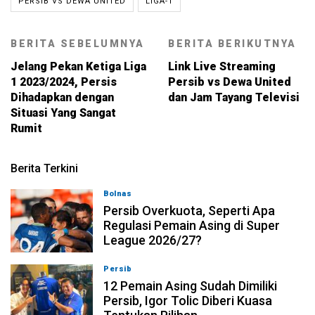
PERSIB VS DEWA UNITED
LIGA-1
BERITA SEBELUMNYA
BERITA BERIKUTNYA
Jelang Pekan Ketiga Liga
Link Live Streaming
1 2023/2024, Persis
Persib vs Dewa United
Dihadapkan dengan
dan Jam Tayang Televisi
Situasi Yang Sangat
Rumit
Berita Terkini
Bolnas
08-08-2026, 20:53
Persib Overkuota, Seperti Apa
Regulasi Pemain Asing di Super
League 2026/27?
Persib
08-08-2026, 19:36
12 Pemain Asing Sudah Dimiliki
Persib, Igor Tolic Diberi Kuasa