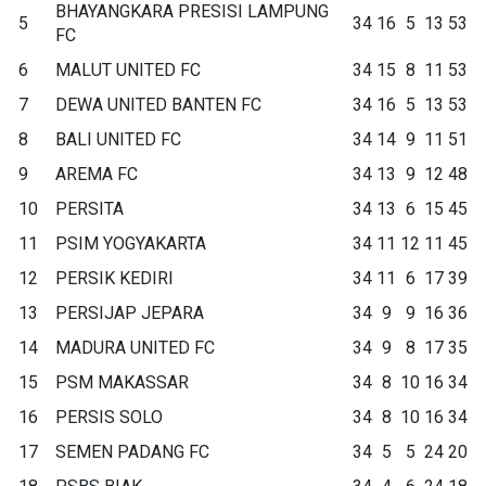
BHAYANGKARA PRESISI LAMPUNG
5
34
16
5
13
53
FC
6
MALUT UNITED FC
34
15
8
11
53
7
DEWA UNITED BANTEN FC
34
16
5
13
53
8
BALI UNITED FC
34
14
9
11
51
9
AREMA FC
34
13
9
12
48
10
PERSITA
34
13
6
15
45
11
PSIM YOGYAKARTA
34
11
12
11
45
12
PERSIK KEDIRI
34
11
6
17
39
13
PERSIJAP JEPARA
34
9
9
16
36
14
MADURA UNITED FC
34
9
8
17
35
15
PSM MAKASSAR
34
8
10
16
34
16
PERSIS SOLO
34
8
10
16
34
17
SEMEN PADANG FC
34
5
5
24
20