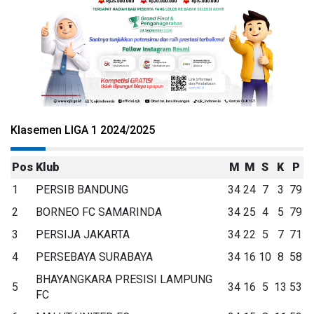
Klasemen LIGA 1 2024/2025
Pos
Klub
M
M
S
K
P
1
PERSIB BANDUNG
34
24
7
3
79
2
BORNEO FC SAMARINDA
34
25
4
5
79
3
PERSIJA JAKARTA
34
22
5
7
71
4
PERSEBAYA SURABAYA
34
16
10
8
58
BHAYANGKARA PRESISI LAMPUNG
5
34
16
5
13
53
FC