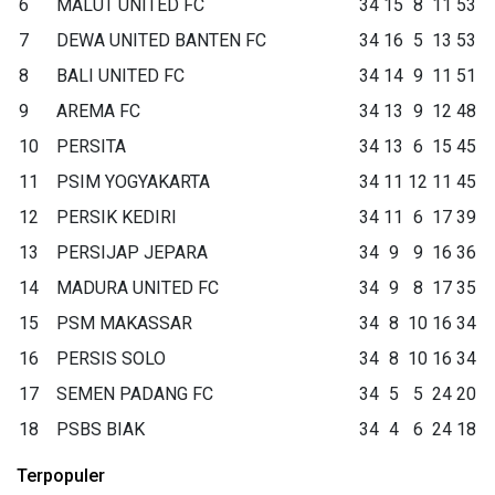
6
MALUT UNITED FC
34
15
8
11
53
7
DEWA UNITED BANTEN FC
34
16
5
13
53
8
BALI UNITED FC
34
14
9
11
51
9
AREMA FC
34
13
9
12
48
10
PERSITA
34
13
6
15
45
11
PSIM YOGYAKARTA
34
11
12
11
45
12
PERSIK KEDIRI
34
11
6
17
39
13
PERSIJAP JEPARA
34
9
9
16
36
14
MADURA UNITED FC
34
9
8
17
35
15
PSM MAKASSAR
34
8
10
16
34
16
PERSIS SOLO
34
8
10
16
34
17
SEMEN PADANG FC
34
5
5
24
20
18
PSBS BIAK
34
4
6
24
18
Terpopuler