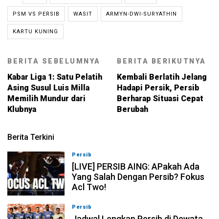
PSM VS PERSIB
WASIT
ARMYN-DWI-SURYATHIN
KARTU KUNING
BERITA SEBELUMNYA
BERITA BERIKUTNYA
Kabar Liga 1: Satu Pelatih
Kembali Berlatih Jelang
Asing Susul Luis Milla
Hadapi Persik, Persib
Memilih Mundur dari
Berharap Situasi Cepat
Klubnya
Berubah
Berita Terkini
Persib
07-08-2026, 19:08
[LIVE] PERSIB AING: APakah Ada
Yang Salah Dengan Persib? Fokus
Acl Two!
Persib
07-08-2026, 11:05
Jadwal Lengkap Persib di Dewata