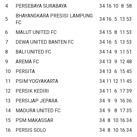
4
PERSEBAYA SURABAYA
34
16
10
8
58
BHAYANGKARA PRESISI LAMPUNG
5
34
16
5
13
53
FC
6
MALUT UNITED FC
34
15
8
11
53
7
DEWA UNITED BANTEN FC
34
16
5
13
53
8
BALI UNITED FC
34
14
9
11
51
9
AREMA FC
34
13
9
12
48
10
PERSITA
34
13
6
15
45
11
PSIM YOGYAKARTA
34
11
12
11
45
12
PERSIK KEDIRI
34
11
6
17
39
13
PERSIJAP JEPARA
34
9
9
16
36
14
MADURA UNITED FC
34
9
8
17
35
15
PSM MAKASSAR
34
8
10
16
34
16
PERSIS SOLO
34
8
10
16
34