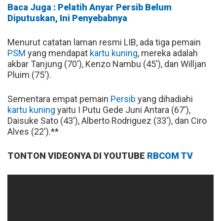
Baca Juga : Pelatih Anyar Persib Belum
Diputuskan, Ini Penyebabnya
Menurut catatan laman resmi LIB, ada tiga pemain
PSM
yang mendapat
kartu kuning
, mereka adalah
akbar Tanjung (70'), Kenzo Nambu (45'), dan Willjan
Pluim (75').
Sementara empat pemain
Persib
yang dihadiahi
kartu kuning
yaitu I Putu Gede Juni Antara (67'),
Daisuke Sato (43'), Alberto Rodriguez (33'), dan Ciro
Alves (22').**
TONTON VIDEONYA DI YOUTUBE
RBCOM TV