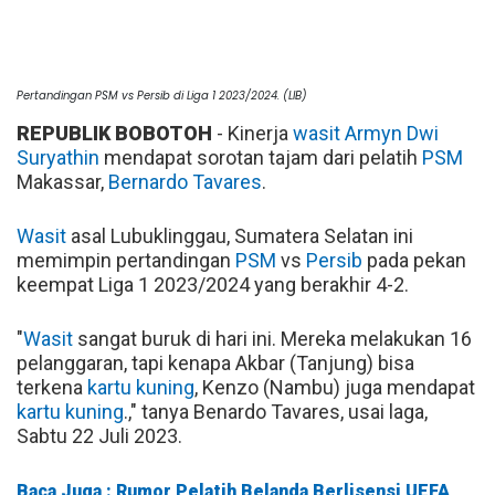
Pertandingan PSM vs Persib di Liga 1 2023/2024. (LIB)
REPUBLIK BOBOTOH
- Kinerja
wasit
Armyn Dwi
Suryathin
mendapat sorotan tajam dari pelatih
PSM
Makassar,
Bernardo Tavares
.
Wasit
asal Lubuklinggau, Sumatera Selatan ini
memimpin pertandingan
PSM
vs
Persib
pada pekan
keempat Liga 1 2023/2024 yang berakhir 4-2.
"
Wasit
sangat buruk di hari ini. Mereka melakukan 16
pelanggaran, tapi kenapa Akbar (Tanjung) bisa
terkena
kartu kuning
, Kenzo (Nambu) juga mendapat
kartu kuning
.," tanya Benardo Tavares, usai laga,
Sabtu 22 Juli 2023.
Baca Juga : Rumor Pelatih Belanda Berlisensi UEFA