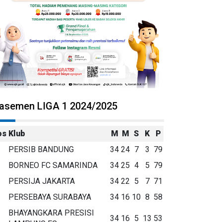
lasemen LIGA 1 2024/2025
os
Klub
M
M
S
K
P
PERSIB BANDUNG
34
24
7
3
79
BORNEO FC SAMARINDA
34
25
4
5
79
PERSIJA JAKARTA
34
22
5
7
71
PERSEBAYA SURABAYA
34
16
10
8
58
BHAYANGKARA PRESISI
34
16
5
13
53