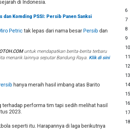
ejarah di Indonesia.
6
is dan Komding PSSI: Persib Panen Sanksi
7
8
iro Petric
tak lepas dari nama besar
Persib
dan
9
1
BOTOH.COM
untuk mendapatkan berita-berita terbaru
1
rita menarik lainnya seputar Bandung Raya.
Klik di sini
1
1
ersib
hanya meraih hasil imbang atas Barito
1
1
1
 terhadap performa tim tapi sedih melihat hasil
stus 2023.
1
1
la seperti itu. Harapannya di laga berikutnya