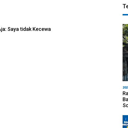
T
6, 10:08
Aja: Saya tidak Kecewa
202
Ra
Ba
S