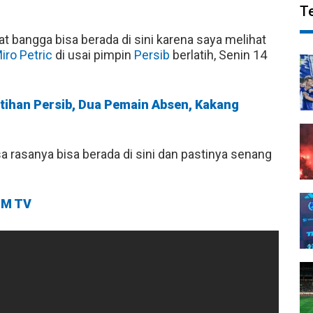
T
t bangga bisa berada di sini karena saya melihat
iro Petric
di usai pimpin
Persib
berlatih, Senin 14
atihan Persib, Dua Pemain Absen, Kakang
asa rasanya bisa berada di sini dan pastinya senang
M TV