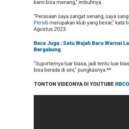
kami bisa menang," imbuhnya.
"Perasaan saya sangat senang, saya sanga
Persib
merupakan klub yang besar," kata
M
Agustus 2023.
Baca Juga : Satu Wajah Baru Warnai L
Bergabung
"Suporternya luar biasa, jadi tentu luar bi
bisa berada di sini," pungkasnya.**
TONTON VIDEONYA DI YOUTUBE
RBCO