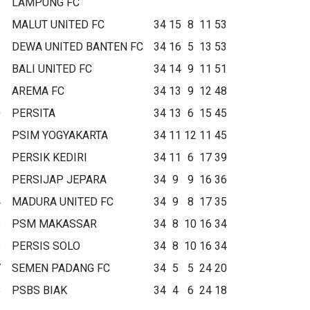
LAMPUNG FC
MALUT UNITED FC
34
15
8
11
53
DEWA UNITED BANTEN FC
34
16
5
13
53
BALI UNITED FC
34
14
9
11
51
AREMA FC
34
13
9
12
48
0
PERSITA
34
13
6
15
45
1
PSIM YOGYAKARTA
34
11
12
11
45
2
PERSIK KEDIRI
34
11
6
17
39
3
PERSIJAP JEPARA
34
9
9
16
36
4
MADURA UNITED FC
34
9
8
17
35
5
PSM MAKASSAR
34
8
10
16
34
6
PERSIS SOLO
34
8
10
16
34
7
SEMEN PADANG FC
34
5
5
24
20
8
PSBS BIAK
34
4
6
24
18