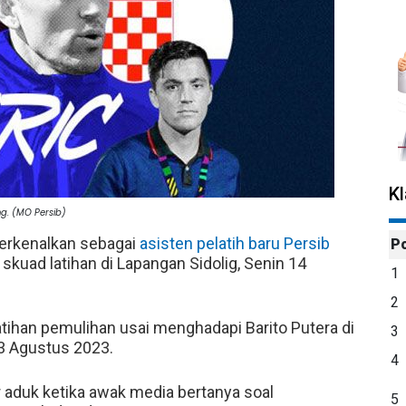
K
g. (MO Persib)
perkenalkan sebagai
asisten pelatih baru Persib
P
uad latihan di Lapangan Sidolig, Senin 14
1
2
ihan pemulihan usai menghadapi Barito Putera di
3
13 Agustus 2023.
4
r aduk ketika awak media bertanya soal
5