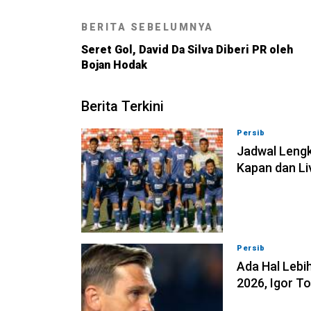
BERITA SEBELUMNYA
Seret Gol, David Da Silva Diberi PR oleh
Bojan Hodak
Berita Terkini
Persib
07-08-202
Jadwal Lengk
Kapan dan Li
Persib
07-08-202
Ada Hal Lebih
2026, Igor T