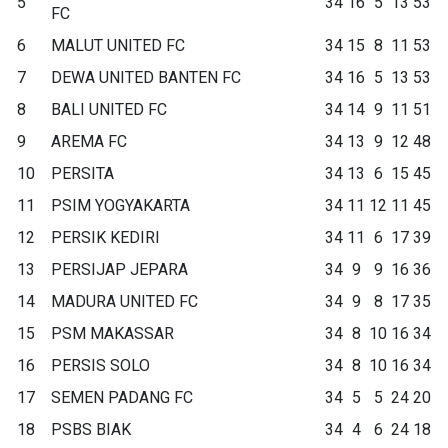
5
34
16
5
13
53
FC
6
MALUT UNITED FC
34
15
8
11
53
7
DEWA UNITED BANTEN FC
34
16
5
13
53
8
BALI UNITED FC
34
14
9
11
51
9
AREMA FC
34
13
9
12
48
10
PERSITA
34
13
6
15
45
11
PSIM YOGYAKARTA
34
11
12
11
45
12
PERSIK KEDIRI
34
11
6
17
39
13
PERSIJAP JEPARA
34
9
9
16
36
14
MADURA UNITED FC
34
9
8
17
35
15
PSM MAKASSAR
34
8
10
16
34
16
PERSIS SOLO
34
8
10
16
34
17
SEMEN PADANG FC
34
5
5
24
20
18
PSBS BIAK
34
4
6
24
18