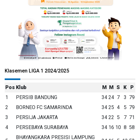
Klasemen LIGA 1 2024/2025
Pos
Klub
M
M
S
K
P
1
PERSIB BANDUNG
34
24
7
3
79
2
BORNEO FC SAMARINDA
34
25
4
5
79
3
PERSIJA JAKARTA
34
22
5
7
71
4
PERSEBAYA SURABAYA
34
16
10
8
58
BHAYANGKARA PRESISI LAMPUNG