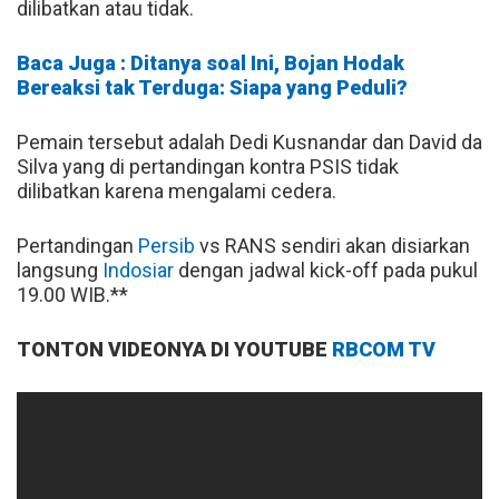
dilibatkan atau tidak.
Baca Juga : Ditanya soal Ini, Bojan Hodak
Bereaksi tak Terduga: Siapa yang Peduli?
Pemain tersebut adalah Dedi Kusnandar dan David da
Silva yang di pertandingan kontra PSIS tidak
dilibatkan karena mengalami cedera.
Pertandingan
Persib
vs RANS sendiri akan disiarkan
langsung
Indosiar
dengan jadwal kick-off pada pukul
19.00 WIB.**
TONTON VIDEONYA DI YOUTUBE
RBCOM TV