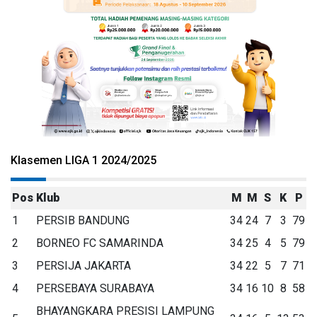
Klasemen LIGA 1 2024/2025
Pos
Klub
M
M
S
K
P
1
PERSIB BANDUNG
34
24
7
3
79
2
BORNEO FC SAMARINDA
34
25
4
5
79
3
PERSIJA JAKARTA
34
22
5
7
71
4
PERSEBAYA SURABAYA
34
16
10
8
58
BHAYANGKARA PRESISI LAMPUNG