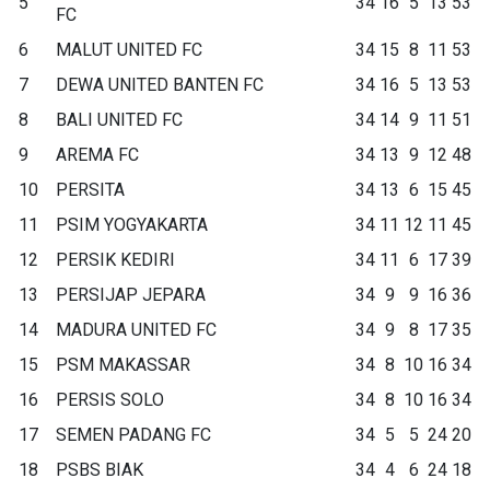
5
34
16
5
13
53
FC
6
MALUT UNITED FC
34
15
8
11
53
7
DEWA UNITED BANTEN FC
34
16
5
13
53
8
BALI UNITED FC
34
14
9
11
51
9
AREMA FC
34
13
9
12
48
10
PERSITA
34
13
6
15
45
11
PSIM YOGYAKARTA
34
11
12
11
45
12
PERSIK KEDIRI
34
11
6
17
39
13
PERSIJAP JEPARA
34
9
9
16
36
14
MADURA UNITED FC
34
9
8
17
35
15
PSM MAKASSAR
34
8
10
16
34
16
PERSIS SOLO
34
8
10
16
34
17
SEMEN PADANG FC
34
5
5
24
20
18
PSBS BIAK
34
4
6
24
18