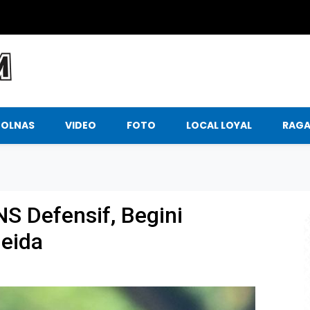
BOLNAS
VIDEO
FOTO
LOCAL LOYAL
RAG
S Defensif, Begini
eida