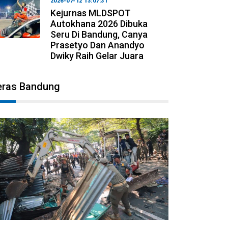
2026-07-12 13:07:31
Kejurnas MLDSPOT
Autokhana 2026 Dibuka
Seru Di Bandung, Canya
Prasetyo Dan Anandyo
Dwiky Raih Gelar Juara
eras Bandung