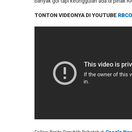
banyak gol tapi keunggulan ada di pihak R
TONTON VIDEONYA DI YOUTUBE
RBCO