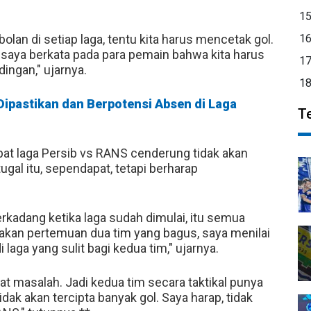
1
bolan di setiap laga, tentu kita harus mencetak gol.
1
ni, saya berkata pada para pemain bahwa kita harus
1
ingan," ujarnya.
1
Dipastikan dan Berpotensi Absen di Laga
T
at laga Persib vs RANS cenderung tidak akan
ugal itu, sependapat, tetapi berharap
terkadang ketika laga sudah dimulai, itu semua
pakan pertemuan dua tim yang bagus, saya menilai
laga yang sulit bagi kedua tim," ujarnya.
t masalah. Jadi kedua tim secara taktikal punya
dak akan tercipta banyak gol. Saya harap, tidak