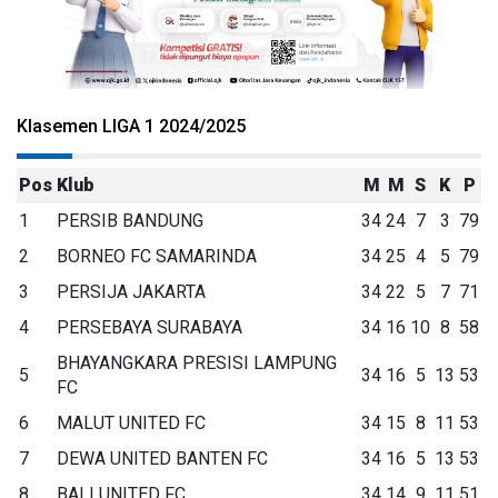
Klasemen LIGA 1 2024/2025
Pos
Klub
M
M
S
K
P
1
PERSIB BANDUNG
34
24
7
3
79
2
BORNEO FC SAMARINDA
34
25
4
5
79
3
PERSIJA JAKARTA
34
22
5
7
71
4
PERSEBAYA SURABAYA
34
16
10
8
58
BHAYANGKARA PRESISI LAMPUNG
5
34
16
5
13
53
FC
6
MALUT UNITED FC
34
15
8
11
53
7
DEWA UNITED BANTEN FC
34
16
5
13
53
8
BALI UNITED FC
34
14
9
11
51