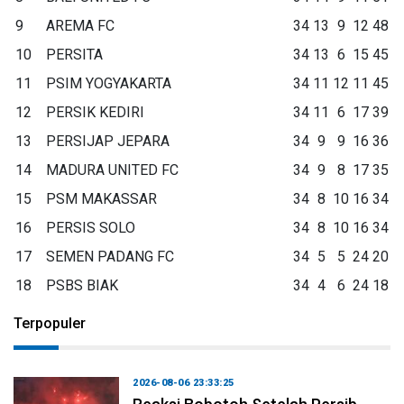
9
AREMA FC
34
13
9
12
48
10
PERSITA
34
13
6
15
45
11
PSIM YOGYAKARTA
34
11
12
11
45
12
PERSIK KEDIRI
34
11
6
17
39
13
PERSIJAP JEPARA
34
9
9
16
36
14
MADURA UNITED FC
34
9
8
17
35
15
PSM MAKASSAR
34
8
10
16
34
16
PERSIS SOLO
34
8
10
16
34
17
SEMEN PADANG FC
34
5
5
24
20
18
PSBS BIAK
34
4
6
24
18
Terpopuler
2026-08-06 23:33:25