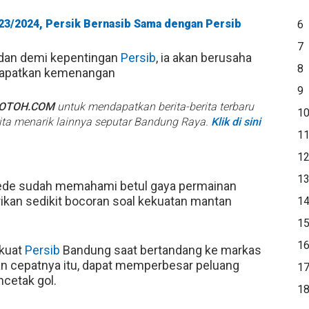
023/2024, Persik Bernasib Sama dengan Persib
6
7
 dan demi kepentingan
Persib
, ia akan berusaha
8
dapatkan kemenangan
9
BOTOH.COM
untuk mendapatkan berita-berita terbaru
1
rita menarik lainnya seputar Bandung Raya.
Klik di sini
1
1
1
Gede sudah memahami betul gaya permainan
an sedikit bocoran soal kekuatan mantan
1
1
1
skuat
Persib
Bandung saat bertandang ke markas
an cepatnya itu, dapat memperbesar peluang
1
cetak gol.
1