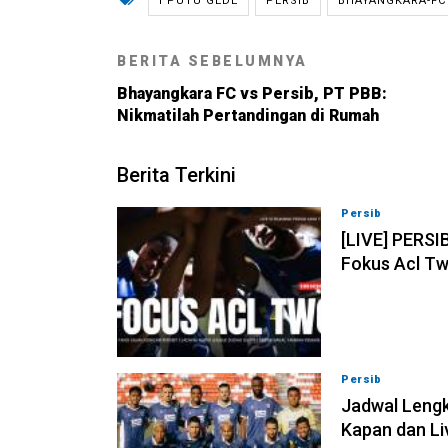
I PUTU GEDE
PERSIB
BHAYANGKARA-FC
BERITA SEBELUMNYA
Bhayangkara FC vs Persib, PT PBB:
Nikmatilah Pertandingan di Rumah
Berita Terkini
Persib
07-08-202
[LIVE] PERSI
Fokus Acl Tw
Persib
07-08-202
Jadwal Lengk
Kapan dan Li