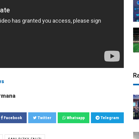
R
ws
rmana
Facebook
Twitter
Whatsapp
Telegram