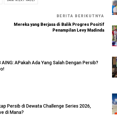
SANI RIZKY FAUZI
BERITA BERIKUTNYA
Mereka yang Berjasa di Balik Progres Positif
Penampilan Levy Madinda
6, 19:08
B AING: APakah Ada Yang Salah Dengan Persib?
o!
6, 11:05
ap Persib di Dewata Challenge Series 2026,
ve di Mana?