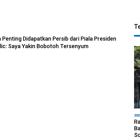
T
6, 10:28
 Penting Didapatkan Persib dari Piala Presiden
olic: Saya Yakin Bobotoh Tersenyum
202
Ra
Ba
S