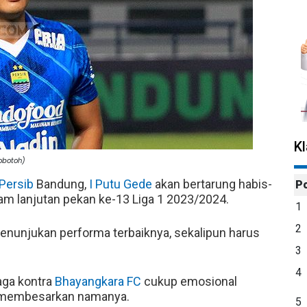
K
obotoh)
Persib
Bandung,
I Putu Gede
akan bertarung habis-
P
am lanjutan pekan ke-13 Liga 1 2023/2024.
1
2
enunjukan performa terbaiknya, sekalipun harus
3
4
aga kontra
Bhayangkara FC
cukup emosional
h membesarkan namanya.
5