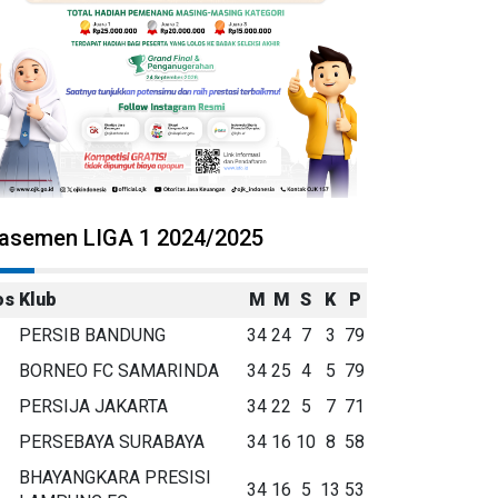
lasemen LIGA 1 2024/2025
os
Klub
M
M
S
K
P
PERSIB BANDUNG
34
24
7
3
79
BORNEO FC SAMARINDA
34
25
4
5
79
PERSIJA JAKARTA
34
22
5
7
71
PERSEBAYA SURABAYA
34
16
10
8
58
BHAYANGKARA PRESISI
34
16
5
13
53