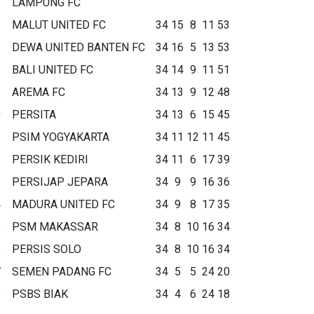
LAMPUNG FC
MALUT UNITED FC
34
15
8
11
53
DEWA UNITED BANTEN FC
34
16
5
13
53
BALI UNITED FC
34
14
9
11
51
AREMA FC
34
13
9
12
48
0
PERSITA
34
13
6
15
45
1
PSIM YOGYAKARTA
34
11
12
11
45
2
PERSIK KEDIRI
34
11
6
17
39
3
PERSIJAP JEPARA
34
9
9
16
36
4
MADURA UNITED FC
34
9
8
17
35
5
PSM MAKASSAR
34
8
10
16
34
6
PERSIS SOLO
34
8
10
16
34
7
SEMEN PADANG FC
34
5
5
24
20
8
PSBS BIAK
34
4
6
24
18