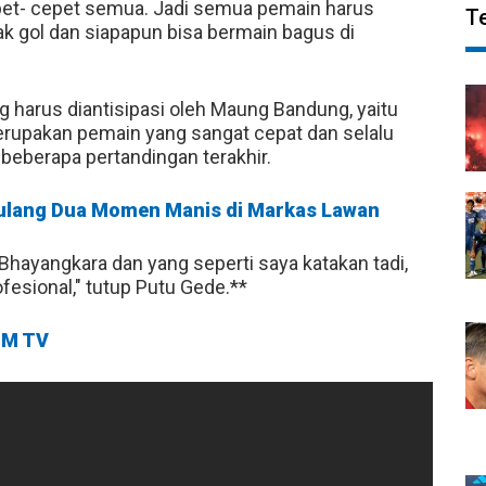
et- cepet semua. Jadi semua pemain harus
T
ak gol dan siapapun bisa bermain bagus di
 harus diantisipasi oleh Maung Bandung, yaitu
merupakan pemain yang sangat cepat dan selalu
eberapa pertandingan terakhir.
gulang Dua Momen Manis di Markas Lawan
 Bhayangkara dan yang seperti saya katakan tadi,
fesional," tutup Putu Gede.**
M TV