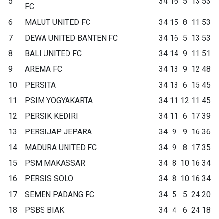
5
34
16
5
13
53
FC
6
MALUT UNITED FC
34
15
8
11
53
7
DEWA UNITED BANTEN FC
34
16
5
13
53
8
BALI UNITED FC
34
14
9
11
51
9
AREMA FC
34
13
9
12
48
10
PERSITA
34
13
6
15
45
11
PSIM YOGYAKARTA
34
11
12
11
45
12
PERSIK KEDIRI
34
11
6
17
39
13
PERSIJAP JEPARA
34
9
9
16
36
14
MADURA UNITED FC
34
9
8
17
35
15
PSM MAKASSAR
34
8
10
16
34
16
PERSIS SOLO
34
8
10
16
34
17
SEMEN PADANG FC
34
5
5
24
20
18
PSBS BIAK
34
4
6
24
18