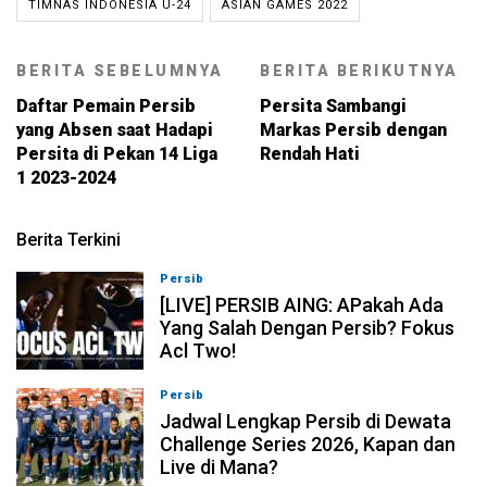
TIMNAS INDONESIA U-24
ASIAN GAMES 2022
BERITA SEBELUMNYA
BERITA BERIKUTNYA
Daftar Pemain Persib
Persita Sambangi
yang Absen saat Hadapi
Markas Persib dengan
Persita di Pekan 14 Liga
Rendah Hati
1 2023-2024
Berita Terkini
Persib
07-08-2026, 19:08
[LIVE] PERSIB AING: APakah Ada
Yang Salah Dengan Persib? Fokus
Acl Two!
Persib
07-08-2026, 11:05
Jadwal Lengkap Persib di Dewata
Challenge Series 2026, Kapan dan
Live di Mana?