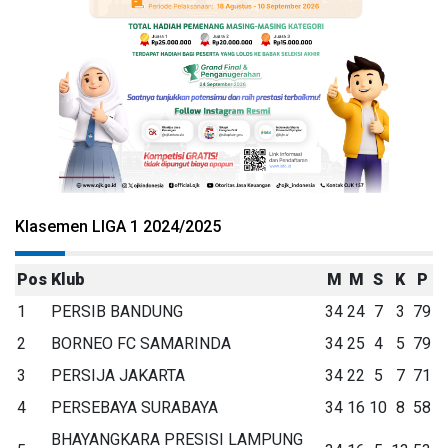
Klasemen LIGA 1 2024/2025
Pos
Klub
M
M
S
K
P
1
PERSIB BANDUNG
34
24
7
3
79
2
BORNEO FC SAMARINDA
34
25
4
5
79
3
PERSIJA JAKARTA
34
22
5
7
71
4
PERSEBAYA SURABAYA
34
16
10
8
58
BHAYANGKARA PRESISI LAMPUNG