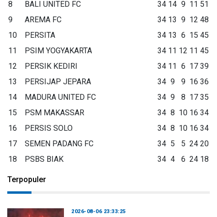
8
BALI UNITED FC
34
14
9
11
51
9
AREMA FC
34
13
9
12
48
10
PERSITA
34
13
6
15
45
11
PSIM YOGYAKARTA
34
11
12
11
45
12
PERSIK KEDIRI
34
11
6
17
39
13
PERSIJAP JEPARA
34
9
9
16
36
14
MADURA UNITED FC
34
9
8
17
35
15
PSM MAKASSAR
34
8
10
16
34
16
PERSIS SOLO
34
8
10
16
34
17
SEMEN PADANG FC
34
5
5
24
20
18
PSBS BIAK
34
4
6
24
18
Terpopuler
2026-08-06 23:33:25