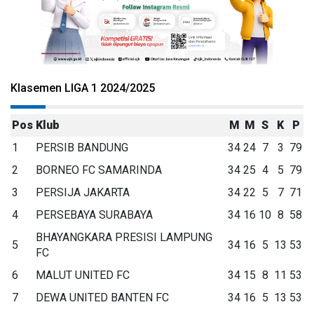
Klasemen LIGA 1 2024/2025
Pos
Klub
M
M
S
K
P
1
PERSIB BANDUNG
34
24
7
3
79
2
BORNEO FC SAMARINDA
34
25
4
5
79
3
PERSIJA JAKARTA
34
22
5
7
71
4
PERSEBAYA SURABAYA
34
16
10
8
58
BHAYANGKARA PRESISI LAMPUNG
5
34
16
5
13
53
FC
6
MALUT UNITED FC
34
15
8
11
53
7
DEWA UNITED BANTEN FC
34
16
5
13
53