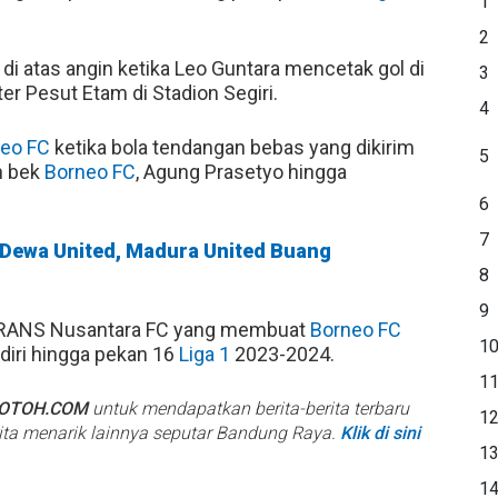
1
2
di atas angin ketika Leo Guntara mencetak gol di
3
er Pesut Etam di Stadion Segiri.
4
eo FC
ketika bola tendangan bebas yang dikirim
5
h bek
Borneo FC
, Agung Prasetyo hingga
6
7
n Dewa United, Madura United Buang
8
9
h RANS Nusantara FC yang membuat
Borneo FC
1
iri hingga pekan 16
Liga 1
2023-2024.
1
BOTOH.COM
untuk mendapatkan berita-berita terbaru
1
rita menarik lainnya seputar Bandung Raya.
Klik di sini
1
1