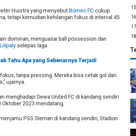
1
Pieter Huistra yang menyebut
Borneo FC
cukup
, tetapi kemudian kehilangan fokus di interval 45
1
1
1
main dominan, menguasai ball possession dan
ilipaly
selepas laga.
T
idak Tahu Apa yang Sebenarnya Terjadi
 fokus, tanpa pressing. Mereka bisa cetak gol dari
s," ujarnya.
n menghadapi Dewa United FC di kandang sendiri
8 Oktober 2023 mendatang.
 menjamu PSS Sleman di kandang sendiri, Stadion