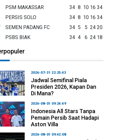
5
PSM MAKASSAR
34
8
10
16
34
6
PERSIS SOLO
34
8
10
16
34
7
SEMEN PADANG FC
34
5
5
24
20
8
PSBS BIAK
34
4
6
24
18
erpopuler
2026-07-31 22:25:43
Jadwal Semifinal Piala
Presiden 2026, Kapan Dan
Di Mana?
2026-08-01 09:24:49
Indonesia All Stars Tanpa
Pemain Persib Saat Hadapi
Aston Villa
2026-08-01 09:42:08