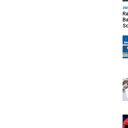
202
Ra
Ba
S