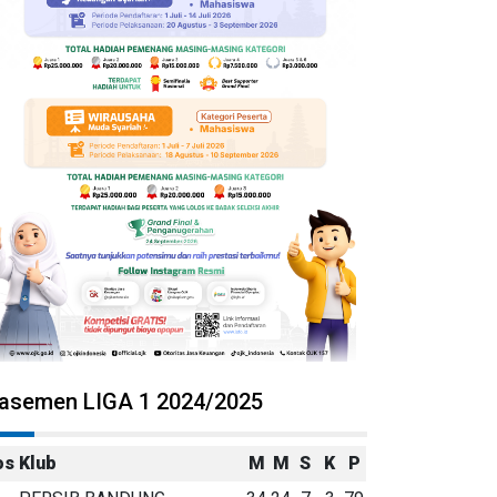
lasemen LIGA 1 2024/2025
os
Klub
M
M
S
K
P