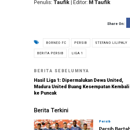
Penulis:
Taufik
| Editor:
M Taufik
Share On:
BORNEO FC
PERSIB
STEFANO LILIPALY
BERITA PERSIB
LIGA 1
BERITA SEBELUMNYA
Hasil Liga 1: Dipermalukan Dewa United,
Madura United Buang Kesempatan Kembali
ke Puncak
Berita Terkini
Persib
06-08-202
Persib Bertah