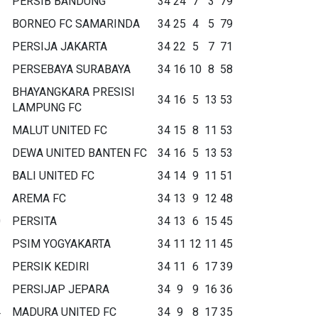
PERSIB BANDUNG
34
24
7
3
79
BORNEO FC SAMARINDA
34
25
4
5
79
PERSIJA JAKARTA
34
22
5
7
71
PERSEBAYA SURABAYA
34
16
10
8
58
BHAYANGKARA PRESISI
34
16
5
13
53
LAMPUNG FC
MALUT UNITED FC
34
15
8
11
53
DEWA UNITED BANTEN FC
34
16
5
13
53
BALI UNITED FC
34
14
9
11
51
AREMA FC
34
13
9
12
48
0
PERSITA
34
13
6
15
45
1
PSIM YOGYAKARTA
34
11
12
11
45
2
PERSIK KEDIRI
34
11
6
17
39
3
PERSIJAP JEPARA
34
9
9
16
36
4
MADURA UNITED FC
34
9
8
17
35