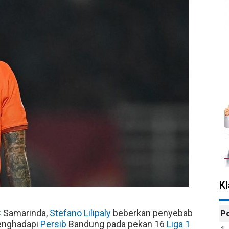
K
C
Samarinda,
Stefano Lilipaly
beberkan penyebab
P
enghadapi
Persib
Bandung pada pekan 16
Liga 1