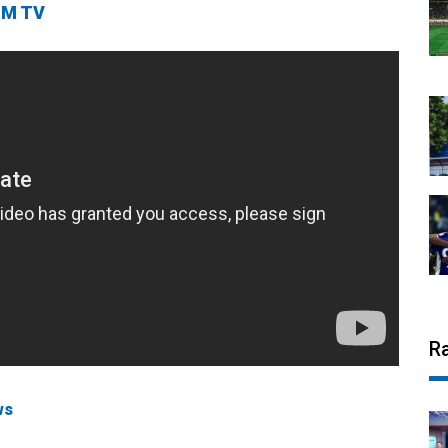
M TV
R
ws