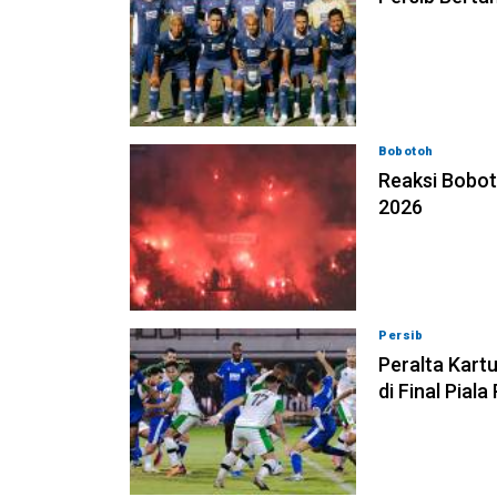
Bobotoh
06-08-2
Reaksi Bobot
2026
Persib
06-08-202
Peralta Kart
di Final Pial