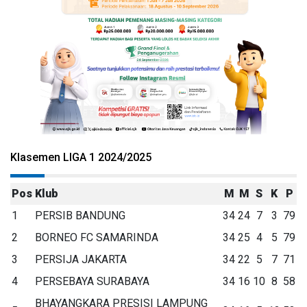
Klasemen LIGA 1 2024/2025
Pos
Klub
M
M
S
K
P
1
PERSIB BANDUNG
34
24
7
3
79
2
BORNEO FC SAMARINDA
34
25
4
5
79
3
PERSIJA JAKARTA
34
22
5
7
71
4
PERSEBAYA SURABAYA
34
16
10
8
58
BHAYANGKARA PRESISI LAMPUNG