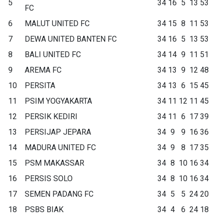
5
34
16
5
13
53
FC
6
MALUT UNITED FC
34
15
8
11
53
7
DEWA UNITED BANTEN FC
34
16
5
13
53
8
BALI UNITED FC
34
14
9
11
51
9
AREMA FC
34
13
9
12
48
10
PERSITA
34
13
6
15
45
11
PSIM YOGYAKARTA
34
11
12
11
45
12
PERSIK KEDIRI
34
11
6
17
39
13
PERSIJAP JEPARA
34
9
9
16
36
14
MADURA UNITED FC
34
9
8
17
35
15
PSM MAKASSAR
34
8
10
16
34
16
PERSIS SOLO
34
8
10
16
34
17
SEMEN PADANG FC
34
5
5
24
20
18
PSBS BIAK
34
4
6
24
18