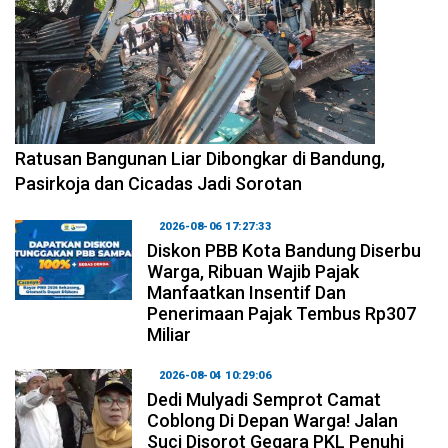
2026-08-06 17:34:08
Ratusan Bangunan Liar Dibongkar di Bandung,
Pasirkoja dan Cicadas Jadi Sorotan
2026-08-06 17:27:33
Diskon PBB Kota Bandung Diserbu
Warga, Ribuan Wajib Pajak
Manfaatkan Insentif Dan
Penerimaan Pajak Tembus Rp307
Miliar
2026-08-04 10:29:06
Dedi Mulyadi Semprot Camat
Coblong Di Depan Warga! Jalan
Suci Disorot Gegara PKL Penuhi