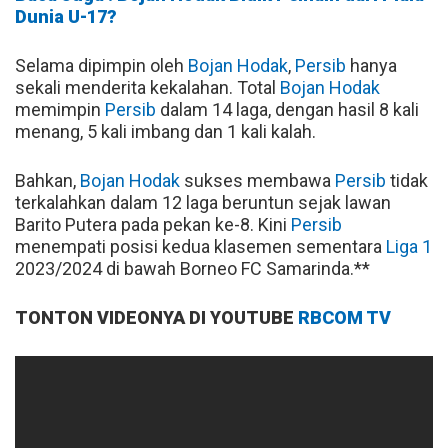
Dunia U-17?
Selama dipimpin oleh
Bojan Hodak
,
Persib
hanya
sekali menderita kekalahan. Total
Bojan Hodak
memimpin
Persib
dalam 14 laga, dengan hasil 8 kali
menang, 5 kali imbang dan 1 kali kalah.
Bahkan,
Bojan Hodak
sukses membawa
Persib
tidak
terkalahkan dalam 12 laga beruntun sejak lawan
Barito Putera pada pekan ke-8. Kini
Persib
menempati posisi kedua klasemen sementara
Liga 1
2023/2024 di bawah Borneo FC Samarinda.**
TONTON VIDEONYA DI YOUTUBE
RBCOM TV