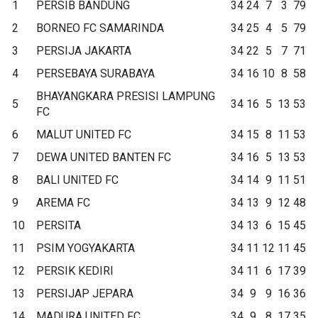
1
PERSIB BANDUNG
34
24
7
3
79
2
BORNEO FC SAMARINDA
34
25
4
5
79
3
PERSIJA JAKARTA
34
22
5
7
71
4
PERSEBAYA SURABAYA
34
16
10
8
58
BHAYANGKARA PRESISI LAMPUNG
5
34
16
5
13
53
FC
6
MALUT UNITED FC
34
15
8
11
53
7
DEWA UNITED BANTEN FC
34
16
5
13
53
8
BALI UNITED FC
34
14
9
11
51
9
AREMA FC
34
13
9
12
48
10
PERSITA
34
13
6
15
45
11
PSIM YOGYAKARTA
34
11
12
11
45
12
PERSIK KEDIRI
34
11
6
17
39
13
PERSIJAP JEPARA
34
9
9
16
36
14
MADURA UNITED FC
34
9
8
17
35