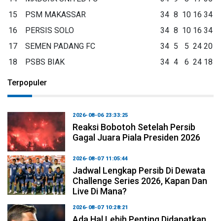
15
PSM MAKASSAR
34
8
10
16
34
16
PERSIS SOLO
34
8
10
16
34
17
SEMEN PADANG FC
34
5
5
24
20
18
PSBS BIAK
34
4
6
24
18
Terpopuler
2026-08-06 23:33:25
Reaksi Bobotoh Setelah Persib
Gagal Juara Piala Presiden 2026
2026-08-07 11:05:44
Jadwal Lengkap Persib Di Dewata
Challenge Series 2026, Kapan Dan
Live Di Mana?
2026-08-07 10:28:21
Ada Hal Lebih Penting Didapatkan