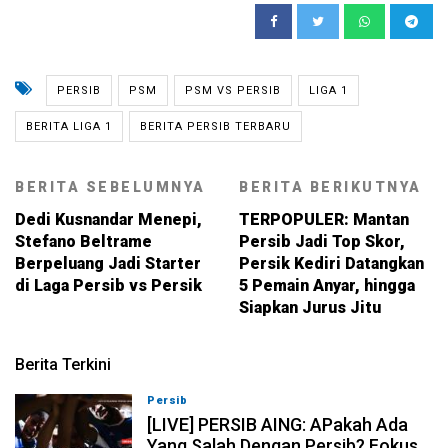
PERSIB
PSM
PSM VS PERSIB
LIGA 1
BERITA LIGA 1
BERITA PERSIB TERBARU
BERITA SEBELUMNYA
BERITA BERIKUTNYA
Dedi Kusnandar Menepi,
TERPOPULER: Mantan
Stefano Beltrame
Persib Jadi Top Skor,
Berpeluang Jadi Starter
Persik Kediri Datangkan
di Laga Persib vs Persik
5 Pemain Anyar, hingga
Siapkan Jurus Jitu
Berita Terkini
Persib
07-08-2026, 19:08
[LIVE] PERSIB AING: APakah Ada
Yang Salah Dengan Persib? Fokus