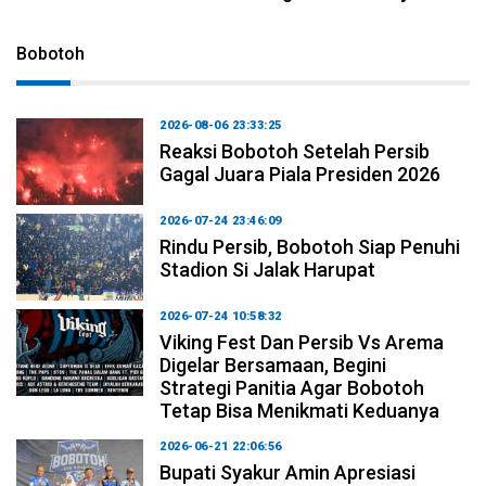
Bobotoh
2026-08-06 23:33:25
Reaksi Bobotoh Setelah Persib
Gagal Juara Piala Presiden 2026
2026-07-24 23:46:09
Rindu Persib, Bobotoh Siap Penuhi
Stadion Si Jalak Harupat
2026-07-24 10:58:32
Viking Fest Dan Persib Vs Arema
Digelar Bersamaan, Begini
Strategi Panitia Agar Bobotoh
Tetap Bisa Menikmati Keduanya
2026-06-21 22:06:56
Bupati Syakur Amin Apresiasi