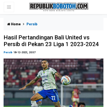
Home
Persib
Hasil Pertandingan Bali United vs
Persib di Pekan 23 Liga 1 2023-2024
Persib
18-12-2023, 20:57