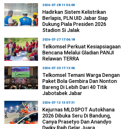
2026-07-28 11:56:00
Hadirkan Sistem Kelistrikan
Berlapis, PLN UID Jabar Siap
Dukung Piala Presiden 2026
Stadion Si Jalak
2026-07-27 17:06:18
Telkomsel Perkuat Kesiapsiagaan
Bencana Melalui Gladian PANJI
Relawan TERRA
2026-07-20 17:13:06
Telkomsel Temani Warga Dengan
Paket Bola Gembira Dan Nonton
Bareng Di Lebih Dari 40 Titik
Jabotabek Jabar
2026-07-12 13:07:31
Kejurnas MLDSPOT Autokhana
2026 Dibuka Seru Di Bandung,
Canya Prasetyo Dan Anandyo
Dwiky Raih Gelar Juara