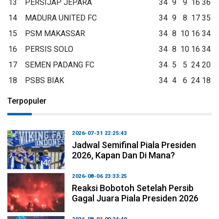
13
PERSIJAP JEPARA
34
9
9
16
36
14
MADURA UNITED FC
34
9
8
17
35
15
PSM MAKASSAR
34
8
10
16
34
16
PERSIS SOLO
34
8
10
16
34
17
SEMEN PADANG FC
34
5
5
24
20
18
PSBS BIAK
34
4
6
24
18
Terpopuler
2026-07-31 22:25:43
Jadwal Semifinal Piala Presiden
2026, Kapan Dan Di Mana?
2026-08-06 23:33:25
Reaksi Bobotoh Setelah Persib
Gagal Juara Piala Presiden 2026