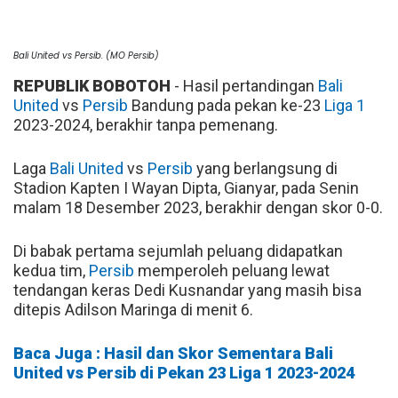
Bali United vs Persib. (MO Persib)
REPUBLIK BOBOTOH
- Hasil pertandingan
Bali
United
vs
Persib
Bandung pada pekan ke-23
Liga 1
2023-2024, berakhir tanpa pemenang.
Laga
Bali United
vs
Persib
yang berlangsung di
Stadion Kapten I Wayan Dipta, Gianyar, pada Senin
malam 18 Desember 2023, berakhir dengan skor 0-0.
Di babak pertama sejumlah peluang didapatkan
kedua tim,
Persib
memperoleh peluang lewat
tendangan keras Dedi Kusnandar yang masih bisa
ditepis Adilson Maringa di menit 6.
Baca Juga : Hasil dan Skor Sementara Bali
United vs Persib di Pekan 23 Liga 1 2023-2024