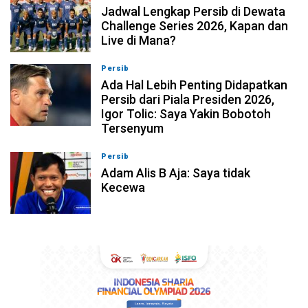
Jadwal Lengkap Persib di Dewata
Challenge Series 2026, Kapan dan
Live di Mana?
Persib
07-08-2026, 10:28
Ada Hal Lebih Penting Didapatkan
Persib dari Piala Presiden 2026,
Igor Tolic: Saya Yakin Bobotoh
Tersenyum
Persib
07-08-2026, 10:08
Adam Alis B Aja: Saya tidak
Kecewa