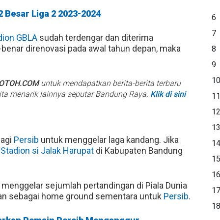
2 Besar Liga 2 2023-2024
6
7
dion GBLA
sudah terdengar dan diterima
-benar direnovasi pada awal tahun depan, maka
8
9
1
BOTOH.COM
untuk mendapatkan berita-berita terbaru
rita menarik lainnya seputar Bandung Raya.
Klik di sini
1
1
1
bagi
Persib
untuk menggelar laga kandang. Jika
1
a
Stadion si Jalak Harupat
di Kabupaten Bandung
1
1
 menggelar sejumlah pertandingan di Piala Dunia
1
akan sebagai home ground sementara untuk
Persib
.
1