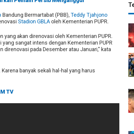
iarkan Pemain Persib Menganggur
T
b
Bandung Bermartabat (PBB),
Teddy Tjahjono
enovasi
Stadion GBLA
oleh Kementerian PUPR.
n yang akan direnovasi oleh Kementerian PUPR.
asi yang sangat intens dengan Kementerian PUPR
n direnovasi pada Desember atau Januari," kata
. Karena banyak sekali hal-hal yang harus
M TV