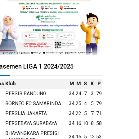
lasemen LIGA 1 2024/2025
os
Klub
M
M
S
K
P
PERSIB BANDUNG
34
24
7
3
79
BORNEO FC SAMARINDA
34
25
4
5
79
PERSIJA JAKARTA
34
22
5
7
71
PERSEBAYA SURABAYA
34
16
10
8
58
BHAYANGKARA PRESISI
34
16
5
13
53