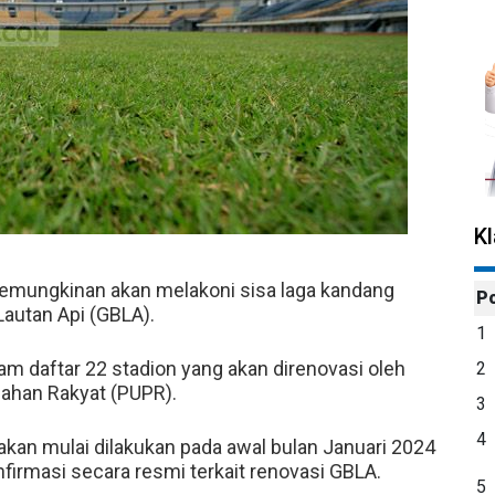
K
mungkinan akan melakoni sisa laga kandang
P
Lautan Api (GBLA).
1
am daftar 22 stadion yang akan direnovasi oleh
2
han Rakyat (PUPR).
3
4
akan mulai dilakukan pada awal bulan Januari 2024
firmasi secara resmi terkait renovasi GBLA.
5