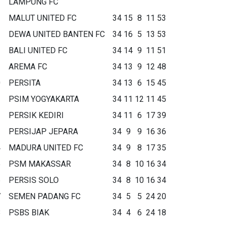
LAMPUNG FC
MALUT UNITED FC
34
15
8
11
53
DEWA UNITED BANTEN FC
34
16
5
13
53
BALI UNITED FC
34
14
9
11
51
AREMA FC
34
13
9
12
48
0
PERSITA
34
13
6
15
45
1
PSIM YOGYAKARTA
34
11
12
11
45
2
PERSIK KEDIRI
34
11
6
17
39
3
PERSIJAP JEPARA
34
9
9
16
36
4
MADURA UNITED FC
34
9
8
17
35
5
PSM MAKASSAR
34
8
10
16
34
6
PERSIS SOLO
34
8
10
16
34
7
SEMEN PADANG FC
34
5
5
24
20
8
PSBS BIAK
34
4
6
24
18