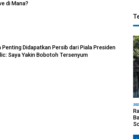
ve di Mana?
T
6, 10:28
 Penting Didapatkan Persib dari Piala Presiden
olic: Saya Yakin Bobotoh Tersenyum
202
Ra
Ba
S