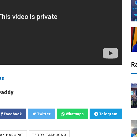
R
ws
Daddy
Facebook
Twitter
Whatsapp
Telegram
LAK HARUPAT
TEDDY TJAHJONO