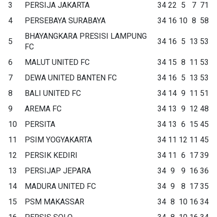
3
PERSIJA JAKARTA
34
22
5
7
71
4
PERSEBAYA SURABAYA
34
16
10
8
58
BHAYANGKARA PRESISI LAMPUNG
5
34
16
5
13
53
FC
6
MALUT UNITED FC
34
15
8
11
53
7
DEWA UNITED BANTEN FC
34
16
5
13
53
8
BALI UNITED FC
34
14
9
11
51
9
AREMA FC
34
13
9
12
48
10
PERSITA
34
13
6
15
45
11
PSIM YOGYAKARTA
34
11
12
11
45
12
PERSIK KEDIRI
34
11
6
17
39
13
PERSIJAP JEPARA
34
9
9
16
36
14
MADURA UNITED FC
34
9
8
17
35
15
PSM MAKASSAR
34
8
10
16
34