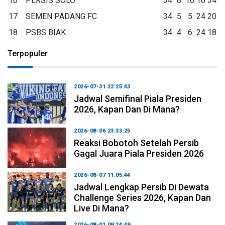
16
PERSIS SOLO
34
8
10
16
34
17
SEMEN PADANG FC
34
5
5
24
20
18
PSBS BIAK
34
4
6
24
18
Terpopuler
2026-07-31 22:25:43
Jadwal Semifinal Piala Presiden
2026, Kapan Dan Di Mana?
2026-08-06 23:33:25
Reaksi Bobotoh Setelah Persib
Gagal Juara Piala Presiden 2026
2026-08-07 11:05:44
Jadwal Lengkap Persib Di Dewata
Challenge Series 2026, Kapan Dan
Live Di Mana?
2026-08-01 09:24:49