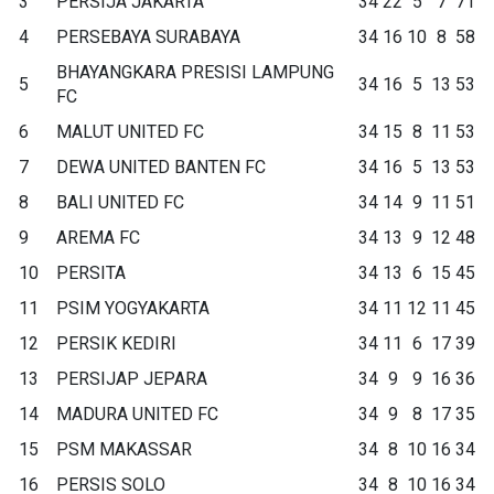
3
PERSIJA JAKARTA
34
22
5
7
71
4
PERSEBAYA SURABAYA
34
16
10
8
58
BHAYANGKARA PRESISI LAMPUNG
5
34
16
5
13
53
FC
6
MALUT UNITED FC
34
15
8
11
53
7
DEWA UNITED BANTEN FC
34
16
5
13
53
8
BALI UNITED FC
34
14
9
11
51
9
AREMA FC
34
13
9
12
48
10
PERSITA
34
13
6
15
45
11
PSIM YOGYAKARTA
34
11
12
11
45
12
PERSIK KEDIRI
34
11
6
17
39
13
PERSIJAP JEPARA
34
9
9
16
36
14
MADURA UNITED FC
34
9
8
17
35
15
PSM MAKASSAR
34
8
10
16
34
16
PERSIS SOLO
34
8
10
16
34