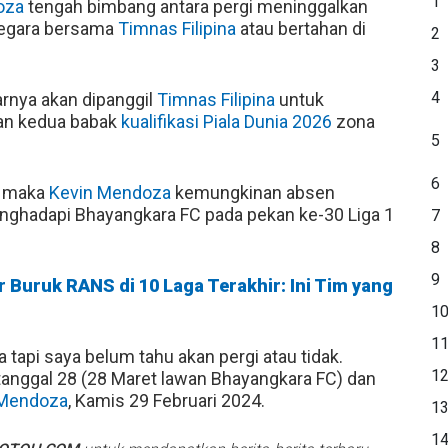
1
oza
tengah bimbang antara pergi meninggalkan
egara bersama
Timnas Filipina
atau bertahan di
2
3
4
arnya akan dipanggil
Timnas Filipina
untuk
an kedua babak
kualifikasi Piala Dunia 2026
zona
5
6
, maka
Kevin Mendoza
kemungkinan absen
ghadapi Bhayangkara FC pada pekan ke-30 Liga 1
7
8
9
 Buruk RANS di 10 Laga Terakhir: Ini Tim yang
1
1
tapi saya belum tahu akan pergi atau tidak.
1
 tanggal 28 (28 Maret lawan Bhayangkara FC) dan
 Mendoza
, Kamis 29 Februari 2024.
1
1