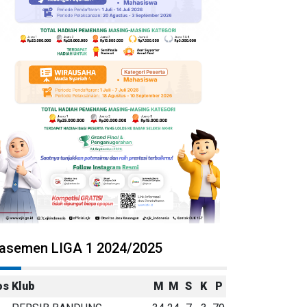
lasemen LIGA 1 2024/2025
os
Klub
M
M
S
K
P