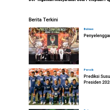
Berita Terkini
Bolnas
05-08-202
Penyelenggar
Persib
05-08-202
Prediksi Susu
Presiden 202