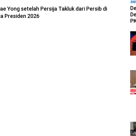
6, 08:45
202
De
ae Yong setelah Persija Takluk dari Persib di
De
la Presiden 2026
PK