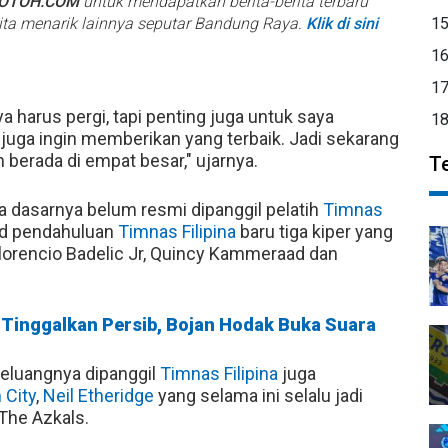
BOTOH.COM
untuk mendapatkan berita-berita terbaru
rita menarik lainnya seputar Bandung Raya.
Klik di sini
1
1
1
aya harus pergi, tapi penting juga untuk saya
1
 juga ingin memberikan yang terbaik. Jadi sekarang
 berada di empat besar," ujarnya.
T
da dasarnya belum resmi dipanggil pelatih
Timnas
uad pendahuluan
Timnas Filipina
baru tiga kiper yang
 Florencio Badelic Jr, Quincy Kammeraad dan
 Tinggalkan Persib, Bojan Hodak Buka Suara
eluangnya dipanggil
Timnas Filipina
juga
 City
,
Neil Etheridge
yang selama ini selalu jadi
 The Azkals.