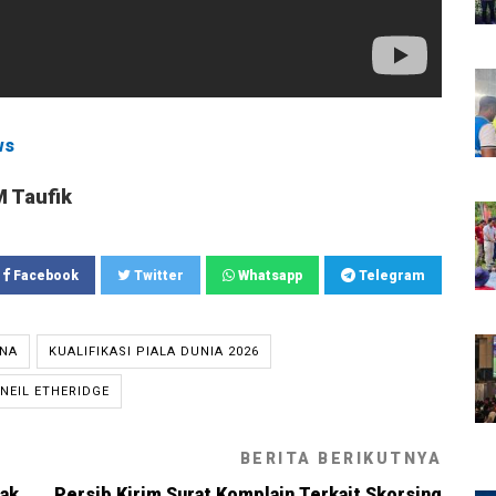
ws
M Taufik
Facebook
Twitter
Whatsapp
Telegram
INA
KUALIFIKASI PIALA DUNIA 2026
NEIL ETHERIDGE
BERITA BERIKUTNYA
jak
Persib Kirim Surat Komplain Terkait Skorsing