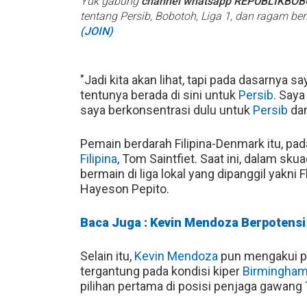
Yuk gabung
channel whatsapp REPUBLIKBO
tentang Persib, Bobotoh, Liga 1, dan ragam be
(JOIN)
"Jadi kita akan lihat, tapi pada dasarnya s
tentunya berada di sini untuk
Persib
. Saya
saya berkonsentrasi dulu untuk
Persib
dan
Pemain berdarah Filipina-Denmark itu, pa
Filipina
, Tom Saintfiet. Saat ini, dalam sk
bermain di liga lokal yang dipanggil yakni
Hayeson Pepito.
Baca Juga : Kevin Mendoza Berpotensi
Selain itu,
Kevin Mendoza
pun mengakui p
tergantung pada kondisi kiper
Birmingham
pilihan pertama di posisi penjaga gawang