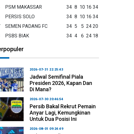
5
PSM MAKASSAR
34
8
10
16
34
6
PERSIS SOLO
34
8
10
16
34
7
SEMEN PADANG FC
34
5
5
24
20
8
PSBS BIAK
34
4
6
24
18
erpopuler
2026-07-31 22:25:43
Jadwal Semifinal Piala
Presiden 2026, Kapan Dan
Di Mana?
2026-07-30 20:46:54
Persib Bakal Rekrut Pemain
Anyar Lagi, Kemungkinan
Untuk Dua Posisi Ini
2026-08-01 09:24:49