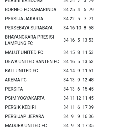
PERSIB BANDUNG
34
24
7
3
79
BORNEO FC SAMARINDA
34
25
4
5
79
PERSIJA JAKARTA
34
22
5
7
71
PERSEBAYA SURABAYA
34
16
10
8
58
BHAYANGKARA PRESISI
34
16
5
13
53
LAMPUNG FC
MALUT UNITED FC
34
15
8
11
53
DEWA UNITED BANTEN FC
34
16
5
13
53
BALI UNITED FC
34
14
9
11
51
AREMA FC
34
13
9
12
48
0
PERSITA
34
13
6
15
45
1
PSIM YOGYAKARTA
34
11
12
11
45
2
PERSIK KEDIRI
34
11
6
17
39
3
PERSIJAP JEPARA
34
9
9
16
36
4
MADURA UNITED FC
34
9
8
17
35