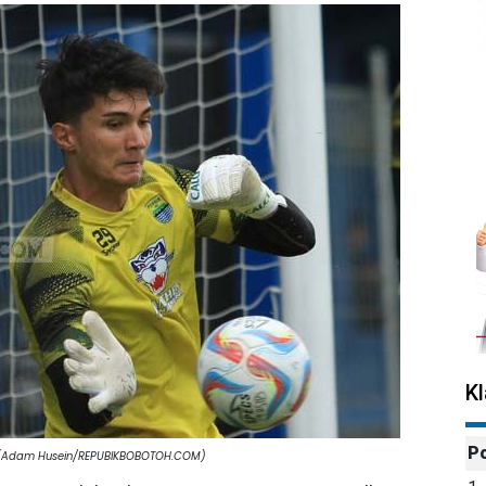
K
P
. (Adam Husein/REPUBIKBOBOTOH.COM)