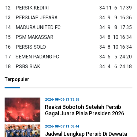
12
PERSIK KEDIRI
34
11
6
17
39
13
PERSIJAP JEPARA
34
9
9
16
36
14
MADURA UNITED FC
34
9
8
17
35
15
PSM MAKASSAR
34
8
10
16
34
16
PERSIS SOLO
34
8
10
16
34
17
SEMEN PADANG FC
34
5
5
24
20
18
PSBS BIAK
34
4
6
24
18
Terpopuler
2026-08-06 23:33:25
Reaksi Bobotoh Setelah Persib
Gagal Juara Piala Presiden 2026
2026-08-07 11:05:44
Jadwal Lengkap Persib Di Dewata