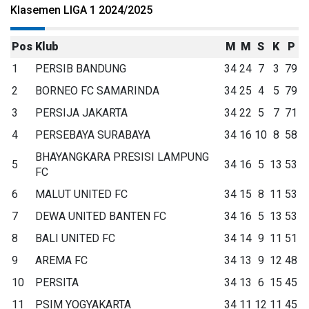
Klasemen LIGA 1 2024/2025
Pos
Klub
M
M
S
K
P
1
PERSIB BANDUNG
34
24
7
3
79
2
BORNEO FC SAMARINDA
34
25
4
5
79
3
PERSIJA JAKARTA
34
22
5
7
71
4
PERSEBAYA SURABAYA
34
16
10
8
58
BHAYANGKARA PRESISI LAMPUNG
5
34
16
5
13
53
FC
6
MALUT UNITED FC
34
15
8
11
53
7
DEWA UNITED BANTEN FC
34
16
5
13
53
8
BALI UNITED FC
34
14
9
11
51
9
AREMA FC
34
13
9
12
48
10
PERSITA
34
13
6
15
45
11
PSIM YOGYAKARTA
34
11
12
11
45