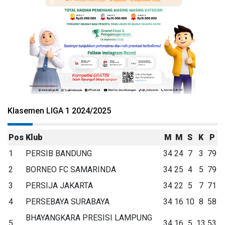
Klasemen LIGA 1 2024/2025
Pos
Klub
M
M
S
K
P
1
PERSIB BANDUNG
34
24
7
3
79
2
BORNEO FC SAMARINDA
34
25
4
5
79
3
PERSIJA JAKARTA
34
22
5
7
71
4
PERSEBAYA SURABAYA
34
16
10
8
58
BHAYANGKARA PRESISI LAMPUNG
5
34
16
5
13
53