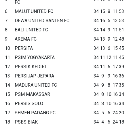
FC
6
MALUT UNITED FC
34
15
8
11
53
7
DEWA UNITED BANTEN FC
34
16
5
13
53
8
BALI UNITED FC
34
14
9
11
51
9
AREMA FC
34
13
9
12
48
10
PERSITA
34
13
6
15
45
11
PSIM YOGYAKARTA
34
11
12
11
45
12
PERSIK KEDIRI
34
11
6
17
39
13
PERSIJAP JEPARA
34
9
9
16
36
14
MADURA UNITED FC
34
9
8
17
35
15
PSM MAKASSAR
34
8
10
16
34
16
PERSIS SOLO
34
8
10
16
34
17
SEMEN PADANG FC
34
5
5
24
20
18
PSBS BIAK
34
4
6
24
18