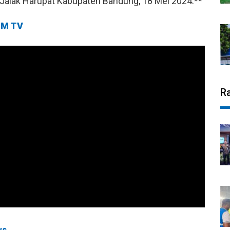
i Jalak Harupat Kabupaten Bandung, 18 Mei 2024.**
M TV
R
ws