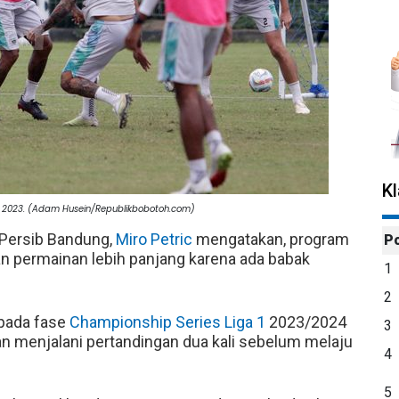
K
s 2023. (Adam Husein/Republikbobotoh.com)
k Persib Bandung,
Miro Petric
mengatakan, program
P
n permainan lebih panjang karena ada babak
1
2
 pada fase
Championship Series Liga 1
2023/2024
3
kan menjalani pertandingan dua kali sebelum melaju
4
5