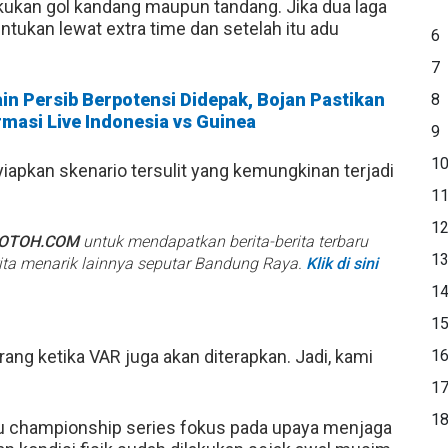
akukan gol kandang maupun tandang. Jika dua laga
ntukan lewat extra time dan setelah itu adu
6
7
n Persib Berpotensi Didepak, Bojan Pastikan
8
irmasi Live Indonesia vs Guinea
9
1
apkan skenario tersulit yang kemungkinan terjadi
1
1
BOTOH.COM
untuk mendapatkan berita-berita terbaru
1
rita menarik lainnya seputar Bandung Raya.
Klik di sini
1
1
rang ketika VAR juga akan diterapkan. Jadi, kami
1
1
1
uju championship series fokus pada upaya menjaga