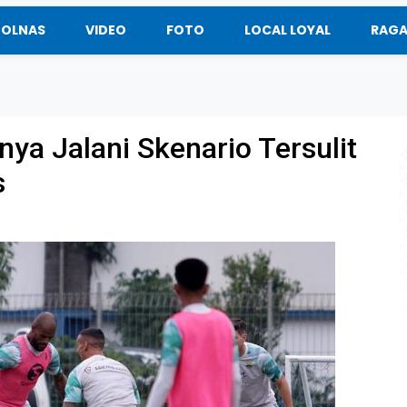
BOLNAS
VIDEO
FOTO
LOCAL LOYAL
RAG
ya Jalani Skenario Tersulit
s