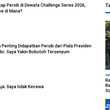
ap Persib di Dewata Challenge Series 2026,
T
ve di Mana?
6, 10:28
 Penting Didapatkan Persib dari Piala Presiden
olic: Saya Yakin Bobotoh Tersenyum
202
Ra
6, 10:08
Ba
Aja: Saya tidak Kecewa
S