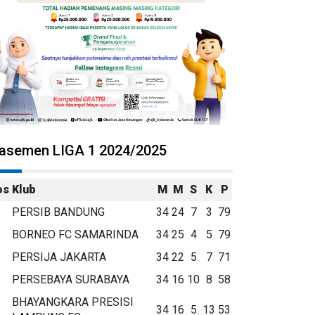
lasemen LIGA 1 2024/2025
os
Klub
M
M
S
K
P
PERSIB BANDUNG
34
24
7
3
79
BORNEO FC SAMARINDA
34
25
4
5
79
PERSIJA JAKARTA
34
22
5
7
71
PERSEBAYA SURABAYA
34
16
10
8
58
BHAYANGKARA PRESISI
34
16
5
13
53