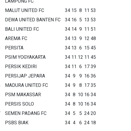
LAMPUNG FC
MALUT UNITED FC
34
15
8
11
53
DEWA UNITED BANTEN FC
34
16
5
13
53
BALI UNITED FC
34
14
9
11
51
AREMA FC
34
13
9
12
48
0
PERSITA
34
13
6
15
45
1
PSIM YOGYAKARTA
34
11
12
11
45
2
PERSIK KEDIRI
34
11
6
17
39
3
PERSIJAP JEPARA
34
9
9
16
36
4
MADURA UNITED FC
34
9
8
17
35
5
PSM MAKASSAR
34
8
10
16
34
6
PERSIS SOLO
34
8
10
16
34
7
SEMEN PADANG FC
34
5
5
24
20
8
PSBS BIAK
34
4
6
24
18