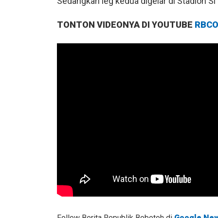
Sedangkan leg kedua digelar di Stadion S
TONTON VIDEONYA DI YOUTUBE
RBCO
Follow Berita Republik Bobotoh di
Google Ne