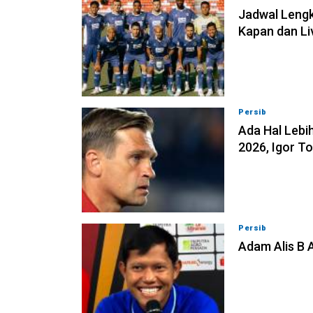
Jadwal Lengk
Kapan dan Li
Persib
07-08-202
Ada Hal Lebih
2026, Igor T
Persib
07-08-202
Adam Alis B 