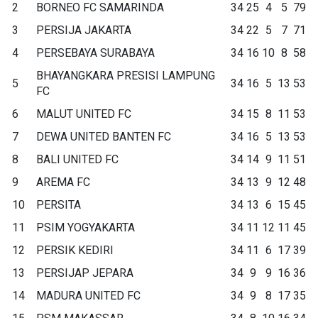
2
BORNEO FC SAMARINDA
34
25
4
5
79
3
PERSIJA JAKARTA
34
22
5
7
71
4
PERSEBAYA SURABAYA
34
16
10
8
58
BHAYANGKARA PRESISI LAMPUNG
5
34
16
5
13
53
FC
6
MALUT UNITED FC
34
15
8
11
53
7
DEWA UNITED BANTEN FC
34
16
5
13
53
8
BALI UNITED FC
34
14
9
11
51
9
AREMA FC
34
13
9
12
48
10
PERSITA
34
13
6
15
45
11
PSIM YOGYAKARTA
34
11
12
11
45
12
PERSIK KEDIRI
34
11
6
17
39
13
PERSIJAP JEPARA
34
9
9
16
36
14
MADURA UNITED FC
34
9
8
17
35