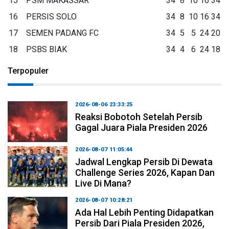
15
PSM MAKASSAR
34
8
10
16
34
16
PERSIS SOLO
34
8
10
16
34
17
SEMEN PADANG FC
34
5
5
24
20
18
PSBS BIAK
34
4
6
24
18
Terpopuler
2026-08-06 23:33:25
Reaksi Bobotoh Setelah Persib
Gagal Juara Piala Presiden 2026
2026-08-07 11:05:44
Jadwal Lengkap Persib Di Dewata
Challenge Series 2026, Kapan Dan
Live Di Mana?
2026-08-07 10:28:21
Ada Hal Lebih Penting Didapatkan
Persib Dari Piala Presiden 2026,