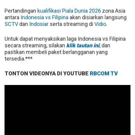
Pertandingan
kualifikasi Piala Dunia 2026
zona Asia
antara
Indonesia vs Filipina
akan disiarkan langsung
SCTV
dan
Indosiar
serta streaming di
Vidio
.
Untuk dapat menyaksikan laga Indonesia vs Filipina
secara streaming, silakan
klik tautan ini
, dan
pastikan membeli paket berlangganan yang
tersedia.***
TONTON VIDEONYA DI YOUTUBE
RBCOM TV