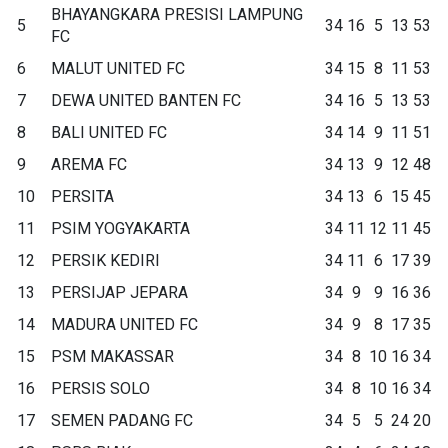
BHAYANGKARA PRESISI LAMPUNG
5
34
16
5
13
53
FC
6
MALUT UNITED FC
34
15
8
11
53
7
DEWA UNITED BANTEN FC
34
16
5
13
53
8
BALI UNITED FC
34
14
9
11
51
9
AREMA FC
34
13
9
12
48
10
PERSITA
34
13
6
15
45
11
PSIM YOGYAKARTA
34
11
12
11
45
12
PERSIK KEDIRI
34
11
6
17
39
13
PERSIJAP JEPARA
34
9
9
16
36
14
MADURA UNITED FC
34
9
8
17
35
15
PSM MAKASSAR
34
8
10
16
34
16
PERSIS SOLO
34
8
10
16
34
17
SEMEN PADANG FC
34
5
5
24
20