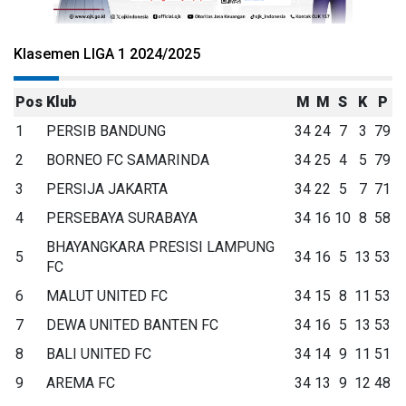
Klasemen LIGA 1 2024/2025
Pos
Klub
M
M
S
K
P
1
PERSIB BANDUNG
34
24
7
3
79
2
BORNEO FC SAMARINDA
34
25
4
5
79
3
PERSIJA JAKARTA
34
22
5
7
71
4
PERSEBAYA SURABAYA
34
16
10
8
58
BHAYANGKARA PRESISI LAMPUNG
5
34
16
5
13
53
FC
6
MALUT UNITED FC
34
15
8
11
53
7
DEWA UNITED BANTEN FC
34
16
5
13
53
8
BALI UNITED FC
34
14
9
11
51
9
AREMA FC
34
13
9
12
48