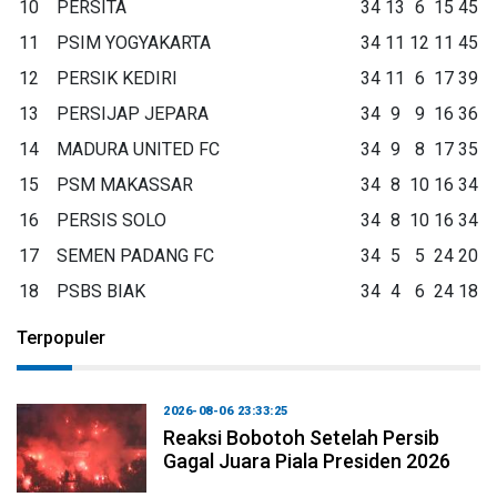
10
PERSITA
34
13
6
15
45
11
PSIM YOGYAKARTA
34
11
12
11
45
12
PERSIK KEDIRI
34
11
6
17
39
13
PERSIJAP JEPARA
34
9
9
16
36
14
MADURA UNITED FC
34
9
8
17
35
15
PSM MAKASSAR
34
8
10
16
34
16
PERSIS SOLO
34
8
10
16
34
17
SEMEN PADANG FC
34
5
5
24
20
18
PSBS BIAK
34
4
6
24
18
Terpopuler
2026-08-06 23:33:25
Reaksi Bobotoh Setelah Persib
Gagal Juara Piala Presiden 2026