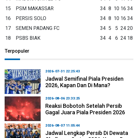
15
PSM MAKASSAR
34
8
10
16
34
16
PERSIS SOLO
34
8
10
16
34
17
SEMEN PADANG FC
34
5
5
24
20
18
PSBS BIAK
34
4
6
24
18
Terpopuler
2026-07-31 22:25:43
Jadwal Semifinal Piala Presiden
2026, Kapan Dan Di Mana?
2026-08-06 23:33:25
Reaksi Bobotoh Setelah Persib
Gagal Juara Piala Presiden 2026
2026-08-07 11:05:44
Jadwal Lengkap Persib Di Dewata