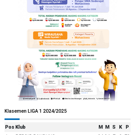
Klasemen LIGA 1 2024/2025
Pos
Klub
M
M
S
K
P