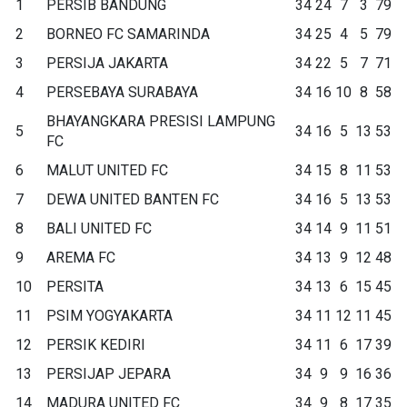
1
PERSIB BANDUNG
34
24
7
3
79
2
BORNEO FC SAMARINDA
34
25
4
5
79
3
PERSIJA JAKARTA
34
22
5
7
71
4
PERSEBAYA SURABAYA
34
16
10
8
58
BHAYANGKARA PRESISI LAMPUNG
5
34
16
5
13
53
FC
6
MALUT UNITED FC
34
15
8
11
53
7
DEWA UNITED BANTEN FC
34
16
5
13
53
8
BALI UNITED FC
34
14
9
11
51
9
AREMA FC
34
13
9
12
48
10
PERSITA
34
13
6
15
45
11
PSIM YOGYAKARTA
34
11
12
11
45
12
PERSIK KEDIRI
34
11
6
17
39
13
PERSIJAP JEPARA
34
9
9
16
36
14
MADURA UNITED FC
34
9
8
17
35