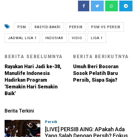
PSM
RASYID-BAKRI
PERSIB
PSM VS PERSIB
JADWAL LIGA 1
INDOSIAR
VIDIO
LIGA 1
BERITA SEBELUMNYA
BERITA BERIKUTNYA
Rayakan Hari Jadi ke-38,
Umuh Beri Bocoran
Manulife Indonesia
Sosok Pelatih Baru
Hadirkan Program
Persib, Siapa Saja?
'Semakin Hari Semakin
Baik'
Berita Terkini
Persib
07-08-2026, 19:08
[LIVE] PERSIB AING: APakah Ada
Yang Salah Dengan Persib? Fokus