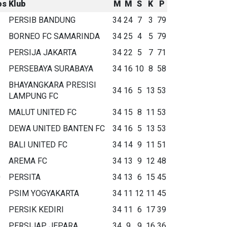
os
Klub
M
M
S
K
P
PERSIB BANDUNG
34
24
7
3
79
BORNEO FC SAMARINDA
34
25
4
5
79
PERSIJA JAKARTA
34
22
5
7
71
PERSEBAYA SURABAYA
34
16
10
8
58
BHAYANGKARA PRESISI
34
16
5
13
53
LAMPUNG FC
MALUT UNITED FC
34
15
8
11
53
DEWA UNITED BANTEN FC
34
16
5
13
53
BALI UNITED FC
34
14
9
11
51
AREMA FC
34
13
9
12
48
0
PERSITA
34
13
6
15
45
1
PSIM YOGYAKARTA
34
11
12
11
45
2
PERSIK KEDIRI
34
11
6
17
39
3
PERSIJAP JEPARA
34
9
9
16
36