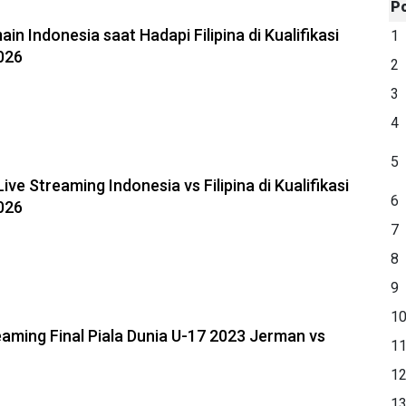
P
n Indonesia saat Hadapi Filipina di Kualifikasi
1
2026
2
3
4
5
ive Streaming Indonesia vs Filipina di Kualifikasi
6
2026
7
8
9
1
eaming Final Piala Dunia U-17 2023 Jerman vs
1
1
1