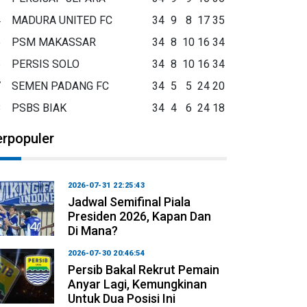
4
MADURA UNITED FC
34
9
8
17
35
5
PSM MAKASSAR
34
8
10
16
34
6
PERSIS SOLO
34
8
10
16
34
7
SEMEN PADANG FC
34
5
5
24
20
8
PSBS BIAK
34
4
6
24
18
erpopuler
2026-07-31 22:25:43
Jadwal Semifinal Piala
Presiden 2026, Kapan Dan
Di Mana?
2026-07-30 20:46:54
Persib Bakal Rekrut Pemain
Anyar Lagi, Kemungkinan
Untuk Dua Posisi Ini