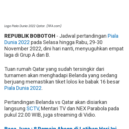
Logo Piala Dunia 2022 Qatar. (FIFA.com)
REPUBLIK BOBOTOH
- Jadwal pertandingan
Piala
Dunia 2022
pada Selasa hingga Rabu, 29-30
November 2022, dini hari nanti, menyuguhkan empat
laga di Grup A dan B.
Tuan rumah Qatar yang sudah tersingkir dari
turnamen akan menghadapi Belanda yang sedang
berjuang memastikan tiket lolos ke babak 16 besar
Piala Dunia 2022
.
Pertandingan Belanda vs Qatar akan disiarkan
langsung
SCTV
, Mentari TV dan NEX Parabola pada
pukul 22.00 WIB, juga streaming di Vidio.
Baca Juga : 8 Pemain Absen di Latihan Hari Ini,