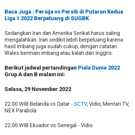
Baca Juga : Persija vs Persib di Putaran Kedua
Liga 1 2022 Berpeluang di SUGBK
Sedangkan Iran dan Amerika Serikat harus saling
mengalahkan. Iran sedikit lebih berpeluang karena
hasil imbang juga sudah cukup, dengan catatan
Wales bermain imbang atau kalah dari Inggris.
Berikut jadwal pertandingan
Piala Dunia 2022
Grup A dan B malam ini:
Selasa, 29 November 2022
22.00 WIB Belanda vs Qatar -
SCTV
, Vidio, Mentari TV,
NEX Parabola
22.00 WIB Ekuador vs Senegal - Vidio