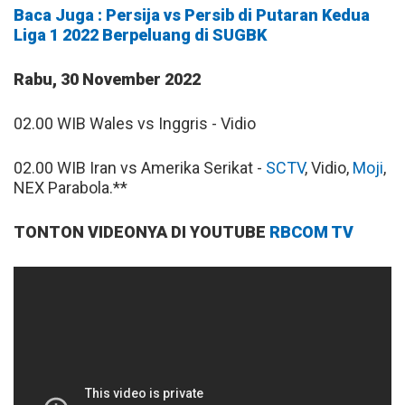
Baca Juga : Persija vs Persib di Putaran Kedua
Liga 1 2022 Berpeluang di SUGBK
Rabu, 30 November 2022
02.00 WIB Wales vs Inggris - Vidio
02.00 WIB Iran vs Amerika Serikat -
SCTV
, Vidio,
Moji
,
NEX Parabola.**
TONTON VIDEONYA DI YOUTUBE
RBCOM TV