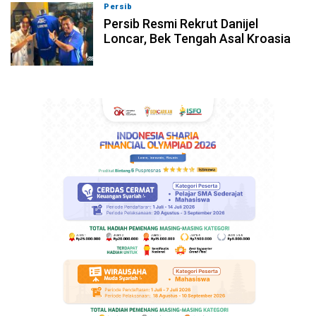
Persib
08-08-2026, 17:09
Persib Resmi Rekrut Danijel
Loncar, Bek Tengah Asal Kroasia