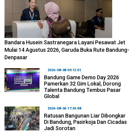
2026-08-08 11:12:29
Bandara Husein Sastranegara Layani Pesawat Jet
Mulai 14 Agustus 2026, Garuda Buka Rute Bandung-
Denpasar
2026-08-08 09:12:01
Bandung Game Demo Day 2026
Pamerkan 32 Gim Lokal, Dorong
Talenta Bandung Tembus Pasar
Global
2026-08-06 17:34:08
Ratusan Bangunan Liar Dibongkar
Di Bandung, Pasirkoja Dan Cicadas
Jadi Sorotan