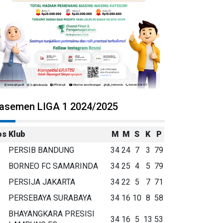
lasemen LIGA 1 2024/2025
os
Klub
M
M
S
K
P
PERSIB BANDUNG
34
24
7
3
79
BORNEO FC SAMARINDA
34
25
4
5
79
PERSIJA JAKARTA
34
22
5
7
71
PERSEBAYA SURABAYA
34
16
10
8
58
BHAYANGKARA PRESISI
34
16
5
13
53