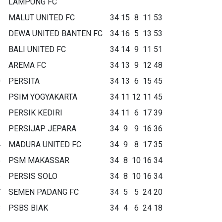
LAMPUNG FC
MALUT UNITED FC
34
15
8
11
53
DEWA UNITED BANTEN FC
34
16
5
13
53
BALI UNITED FC
34
14
9
11
51
AREMA FC
34
13
9
12
48
0
PERSITA
34
13
6
15
45
1
PSIM YOGYAKARTA
34
11
12
11
45
2
PERSIK KEDIRI
34
11
6
17
39
3
PERSIJAP JEPARA
34
9
9
16
36
4
MADURA UNITED FC
34
9
8
17
35
5
PSM MAKASSAR
34
8
10
16
34
6
PERSIS SOLO
34
8
10
16
34
7
SEMEN PADANG FC
34
5
5
24
20
8
PSBS BIAK
34
4
6
24
18