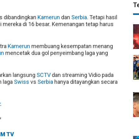
T
los dibandingkan
Kamerun
dan
Serbia
. Tetapi hasil
i mereka di 16 besar. Kemenangan tetap harus
ntra
Kamerun
membuang kesempatan menang
un
mencetak dua gol penyeimbang laga yang
arkan langsung
SCTV
dan streaming Vidio pada
n laga
Swiss
vs
Serbia
hanya ditayangkan secara
k
.
*
M TV