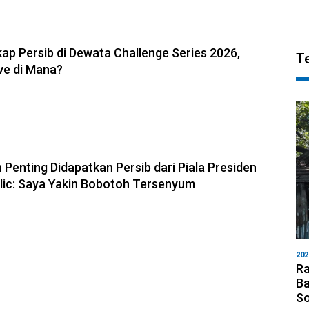
6, 11:05
ap Persib di Dewata Challenge Series 2026,
T
ve di Mana?
6, 10:28
 Penting Didapatkan Persib dari Piala Presiden
olic: Saya Yakin Bobotoh Tersenyum
202
Ra
Ba
S