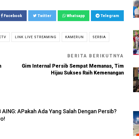
Facebook
Twitter
Whatsapp
Telegram
CTV
LINK LIVE STREAMING
KAMERUN
SERBIA
BERITA BERIKUTNYA
n
Gim Internal Persib Sempat Memanas, Tim
Hijau Sukses Raih Kemenangan
6, 19:08
B AING: APakah Ada Yang Salah Dengan Persib?
o!