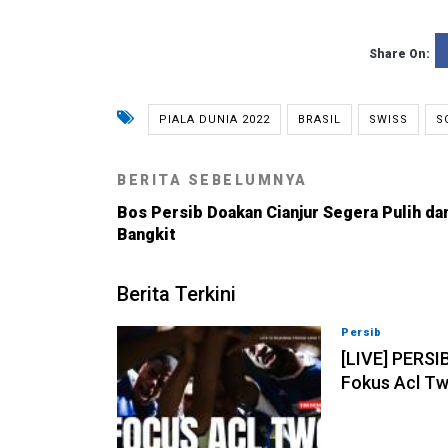
Share On:
PIALA DUNIA 2022
BRASIL
SWISS
S
BERITA SEBELUMNYA
Bos Persib Doakan Cianjur Segera Pulih da
Bangkit
Berita Terkini
Persib
07-08-202
[LIVE] PERSI
Fokus Acl Tw