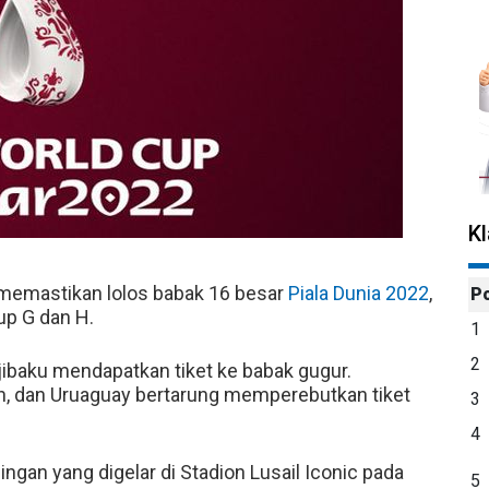
K
memastikan lolos babak 16 besar
Piala Dunia 2022
,
P
up G dan H.
1
2
jibaku mendapatkan tiket ke babak gugur.
an, dan Uruaguay bertarung memperebutkan tiket
3
4
ngan yang digelar di Stadion Lusail Iconic pada
5