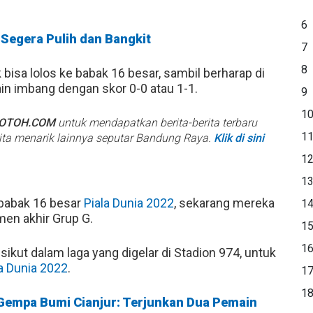
6
 Segera Pulih dan Bangkit
7
8
isa lolos ke babak 16 besar, sambil berharap di
n imbang dengan skor 0-0 atau 1-1.
9
1
BOTOH.COM
untuk mendapatkan berita-berita terbaru
1
rita menarik lainnya seputar Bandung Raya.
Klik di sini
1
1
 babak 16 besar
Piala Dunia 2022
, sekarang mereka
1
men akhir Grup G.
1
1
sikut dalam laga yang digelar di Stadion 974, untuk
la Dunia 2022
.
1
1
 Gempa Bumi Cianjur: Terjunkan Dua Pemain