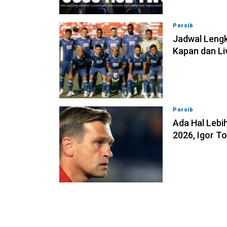
Persib
07-08-202
Jadwal Lengk
Kapan dan Li
Persib
07-08-202
Ada Hal Lebih
2026, Igor T