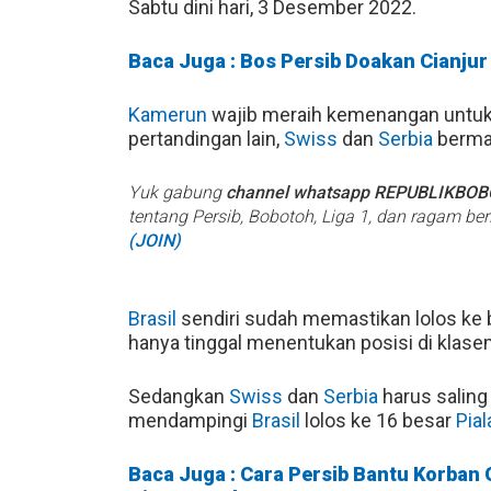
Sabtu dini hari, 3 Desember 2022.
Baca Juga : Bos Persib Doakan Cianjur
Kamerun
wajib meraih kemenangan untuk b
pertandingan lain,
Swiss
dan
Serbia
bermai
Yuk gabung
channel whatsapp REPUBLIKBO
tentang Persib, Bobotoh, Liga 1, dan ragam be
(JOIN)
Brasil
sendiri sudah memastikan lolos ke
hanya tinggal menentukan posisi di klase
Sedangkan
Swiss
dan
Serbia
harus saling 
mendampingi
Brasil
lolos ke 16 besar
Pia
Baca Juga : Cara Persib Bantu Korban