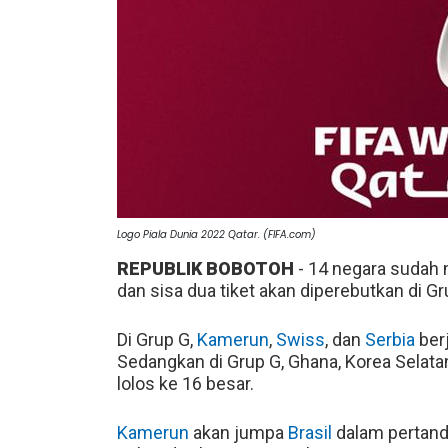
Logo Piala Dunia 2022 Qatar. (FIFA.com)
REPUBLIK BOBOTOH
- 14 negara sudah 
dan sisa dua tiket akan diperebutkan di Gr
Di Grup G,
Kamerun
,
Swiss
, dan
Serbia
ber
Sedangkan di Grup G, Ghana, Korea Selat
lolos ke 16 besar.
Kamerun
akan jumpa
Brasil
dalam pertandi