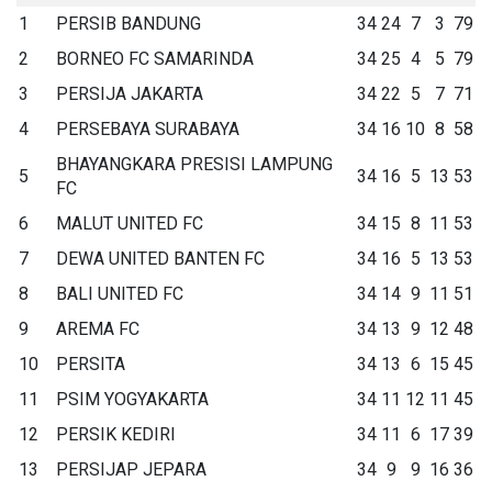
1
PERSIB BANDUNG
34
24
7
3
79
2
BORNEO FC SAMARINDA
34
25
4
5
79
3
PERSIJA JAKARTA
34
22
5
7
71
4
PERSEBAYA SURABAYA
34
16
10
8
58
BHAYANGKARA PRESISI LAMPUNG
5
34
16
5
13
53
FC
6
MALUT UNITED FC
34
15
8
11
53
7
DEWA UNITED BANTEN FC
34
16
5
13
53
8
BALI UNITED FC
34
14
9
11
51
9
AREMA FC
34
13
9
12
48
10
PERSITA
34
13
6
15
45
11
PSIM YOGYAKARTA
34
11
12
11
45
12
PERSIK KEDIRI
34
11
6
17
39
13
PERSIJAP JEPARA
34
9
9
16
36