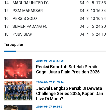
14
MADURA UNITED FC
34
9
8
17
35
15
PSM MAKASSAR
34
8
10
16
34
16
PERSIS SOLO
34
8
10
16
34
17
SEMEN PADANG FC
34
5
5
24
20
18
PSBS BIAK
34
4
6
24
18
Terpopuler
2026-08-06 23:33:25
Reaksi Bobotoh Setelah Persib
Gagal Juara Piala Presiden 2026
2026-08-07 11:05:44
Jadwal Lengkap Persib Di Dewata
Challenge Series 2026, Kapan Dan
Live Di Mana?
2026-08-07 10:28:21