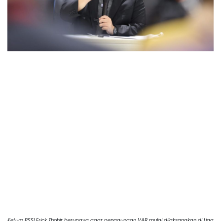
Ketum PSSI Erick Thohir berupaya agar penggunaan VAR mulai dilaksanakan di Liga