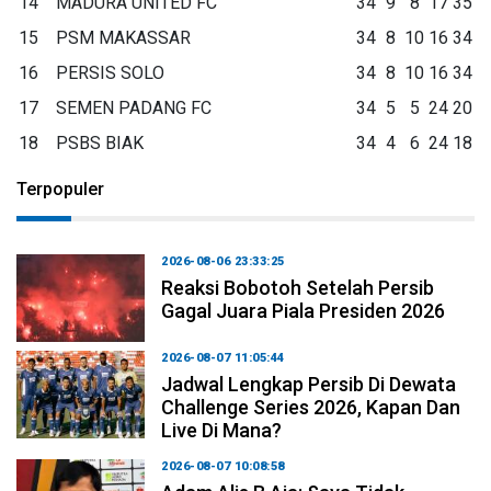
14
MADURA UNITED FC
34
9
8
17
35
15
PSM MAKASSAR
34
8
10
16
34
16
PERSIS SOLO
34
8
10
16
34
17
SEMEN PADANG FC
34
5
5
24
20
18
PSBS BIAK
34
4
6
24
18
Terpopuler
2026-08-06 23:33:25
Reaksi Bobotoh Setelah Persib
Gagal Juara Piala Presiden 2026
2026-08-07 11:05:44
Jadwal Lengkap Persib Di Dewata
Challenge Series 2026, Kapan Dan
Live Di Mana?
2026-08-07 10:08:58