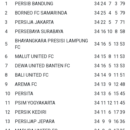
1
PERSIB BANDUNG
34
24
7
3
79
2
BORNEO FC SAMARINDA
34
25
4
5
79
3
PERSIJA JAKARTA
34
22
5
7
71
4
PERSEBAYA SURABAYA
34
16
10
8
58
BHAYANGKARA PRESISI LAMPUNG
5
34
16
5
13
53
FC
6
MALUT UNITED FC
34
15
8
11
53
7
DEWA UNITED BANTEN FC
34
16
5
13
53
8
BALI UNITED FC
34
14
9
11
51
9
AREMA FC
34
13
9
12
48
10
PERSITA
34
13
6
15
45
11
PSIM YOGYAKARTA
34
11
12
11
45
12
PERSIK KEDIRI
34
11
6
17
39
13
PERSIJAP JEPARA
34
9
9
16
36