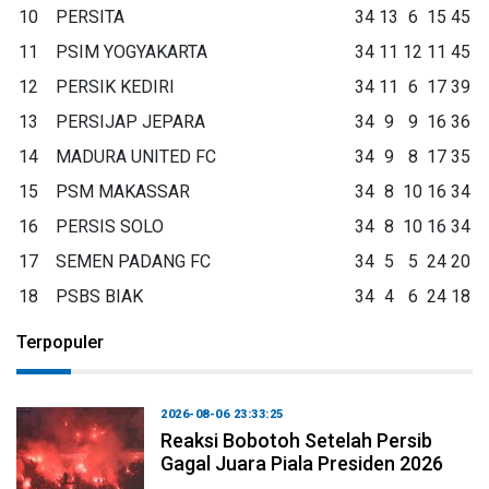
10
PERSITA
34
13
6
15
45
11
PSIM YOGYAKARTA
34
11
12
11
45
12
PERSIK KEDIRI
34
11
6
17
39
13
PERSIJAP JEPARA
34
9
9
16
36
14
MADURA UNITED FC
34
9
8
17
35
15
PSM MAKASSAR
34
8
10
16
34
16
PERSIS SOLO
34
8
10
16
34
17
SEMEN PADANG FC
34
5
5
24
20
18
PSBS BIAK
34
4
6
24
18
Terpopuler
2026-08-06 23:33:25
Reaksi Bobotoh Setelah Persib
Gagal Juara Piala Presiden 2026