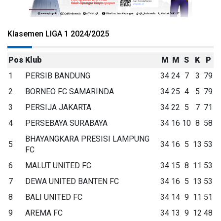
Klasemen LIGA 1 2024/2025
Pos
Klub
M
M
S
K
P
1
PERSIB BANDUNG
34
24
7
3
79
2
BORNEO FC SAMARINDA
34
25
4
5
79
3
PERSIJA JAKARTA
34
22
5
7
71
4
PERSEBAYA SURABAYA
34
16
10
8
58
BHAYANGKARA PRESISI LAMPUNG
5
34
16
5
13
53
FC
6
MALUT UNITED FC
34
15
8
11
53
7
DEWA UNITED BANTEN FC
34
16
5
13
53
8
BALI UNITED FC
34
14
9
11
51
9
AREMA FC
34
13
9
12
48