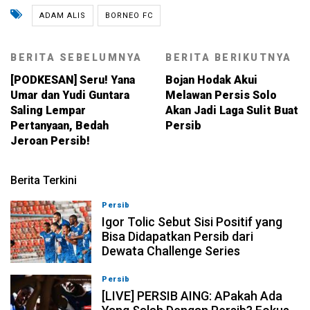
ADAM ALIS
BORNEO FC
BERITA SEBELUMNYA
BERITA BERIKUTNYA
[PODKESAN] Seru! Yana
Bojan Hodak Akui
Umar dan Yudi Guntara
Melawan Persis Solo
Saling Lempar
Akan Jadi Laga Sulit Buat
Pertanyaan, Bedah
Persib
Jeroan Persib!
Berita Terkini
Persib
08-08-2026, 11:28
Igor Tolic Sebut Sisi Positif yang
Bisa Didapatkan Persib dari
Dewata Challenge Series
Persib
07-08-2026, 19:08
[LIVE] PERSIB AING: APakah Ada