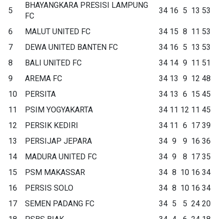
BHAYANGKARA PRESISI LAMPUNG
5
34
16
5
13
53
FC
6
MALUT UNITED FC
34
15
8
11
53
7
DEWA UNITED BANTEN FC
34
16
5
13
53
8
BALI UNITED FC
34
14
9
11
51
9
AREMA FC
34
13
9
12
48
10
PERSITA
34
13
6
15
45
11
PSIM YOGYAKARTA
34
11
12
11
45
12
PERSIK KEDIRI
34
11
6
17
39
13
PERSIJAP JEPARA
34
9
9
16
36
14
MADURA UNITED FC
34
9
8
17
35
15
PSM MAKASSAR
34
8
10
16
34
16
PERSIS SOLO
34
8
10
16
34
17
SEMEN PADANG FC
34
5
5
24
20