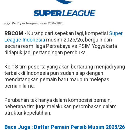
Logo BRI Super League musim 2025/2026.
RBCOM
- Kurang dari sepekan lagi, kompetisi
Super
League Indonesia
musim 2025/26, bergulir dan
secara resmi laga Persebaya vs PSIM Yogyakarta
didapuk jadi pertandingan pembuka.
Ke-18 tim peserta yang akan bertarung menjadi yang
terbaik di Indonesia pun sudah siap dengan
mendatangkan pemain baru maupun melepas
pemain lama.
Perubahan tak hanya dalam komposisi pemain,
beberapa tim juga melakukan perombakan dalam
struktur kepelatihan.
Baca Juga : Daftar Pemain Persib Musim 2025/26