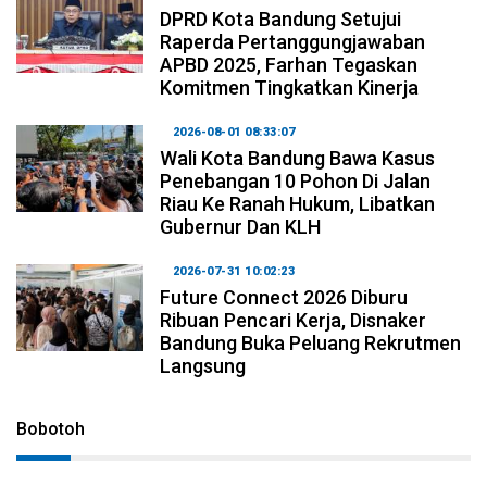
DPRD Kota Bandung Setujui
Raperda Pertanggungjawaban
APBD 2025, Farhan Tegaskan
Komitmen Tingkatkan Kinerja
2026-08-01 08:33:07
Wali Kota Bandung Bawa Kasus
Penebangan 10 Pohon Di Jalan
Riau Ke Ranah Hukum, Libatkan
Gubernur Dan KLH
2026-07-31 10:02:23
Future Connect 2026 Diburu
Ribuan Pencari Kerja, Disnaker
Bandung Buka Peluang Rekrutmen
Langsung
Bobotoh