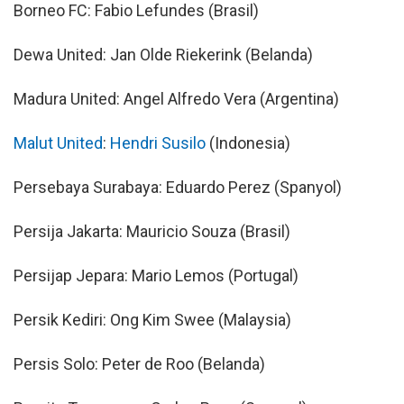
Borneo FC: Fabio Lefundes (Brasil)
Dewa United: Jan Olde Riekerink (Belanda)
Madura United: Angel Alfredo Vera (Argentina)
Malut United
:
Hendri Susilo
(Indonesia)
Persebaya Surabaya: Eduardo Perez (Spanyol)
Persija Jakarta: Mauricio Souza (Brasil)
Persijap Jepara: Mario Lemos (Portugal)
Persik Kediri: Ong Kim Swee (Malaysia)
Persis Solo: Peter de Roo (Belanda)