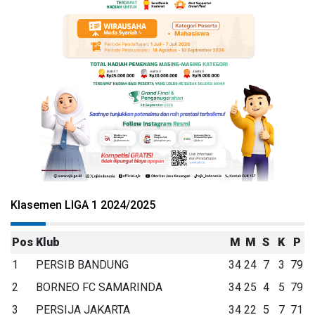
Klasemen LIGA 1 2024/2025
Pos
Klub
M
M
S
K
P
1
PERSIB BANDUNG
34
24
7
3
79
2
BORNEO FC SAMARINDA
34
25
4
5
79
3
PERSIJA JAKARTA
34
22
5
7
71