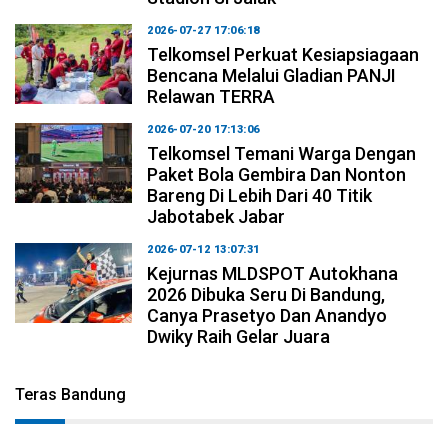
2026-07-27 17:06:18
Telkomsel Perkuat Kesiapsiagaan
Bencana Melalui Gladian PANJI
Relawan TERRA
2026-07-20 17:13:06
Telkomsel Temani Warga Dengan
Paket Bola Gembira Dan Nonton
Bareng Di Lebih Dari 40 Titik
Jabotabek Jabar
2026-07-12 13:07:31
Kejurnas MLDSPOT Autokhana
2026 Dibuka Seru Di Bandung,
Canya Prasetyo Dan Anandyo
Dwiky Raih Gelar Juara
Teras Bandung