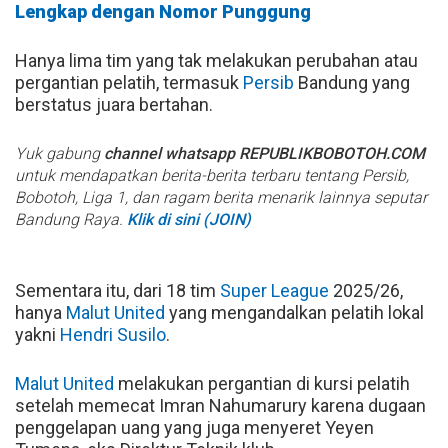
Lengkap dengan Nomor Punggung
Hanya lima tim yang tak melakukan perubahan atau
pergantian pelatih, termasuk
Persib
Bandung yang
berstatus juara bertahan.
Yuk gabung
channel whatsapp REPUBLIKBOBOTOH.COM
untuk mendapatkan berita-berita terbaru tentang Persib,
Bobotoh, Liga 1, dan ragam berita menarik lainnya seputar
Bandung Raya.
Klik di sini (JOIN)
Sementara itu, dari 18 tim
Super League
2025/26,
hanya
Malut United
yang mengandalkan pelatih lokal
yakni
Hendri Susilo
.
Malut United
melakukan pergantian di kursi pelatih
setelah memecat Imran Nahumarury karena dugaan
penggelapan uang yang juga menyeret Yeyen