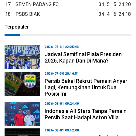
17
SEMEN PADANG FC
34
5
5
24
20
18
PSBS BIAK
34
4
6
24
18
Terpopuler
2026-07-31 22:25:43
Jadwal Semifinal Piala Presiden
2026, Kapan Dan Di Mana?
2026-07-30 20:46:54
Persib Bakal Rekrut Pemain Anyar
Lagi, Kemungkinan Untuk Dua
Posisi Ini
2026-08-01 09:24:49
Indonesia All Stars Tanpa Pemain
Persib Saat Hadapi Aston Villa
2026-08-01 09:42:08