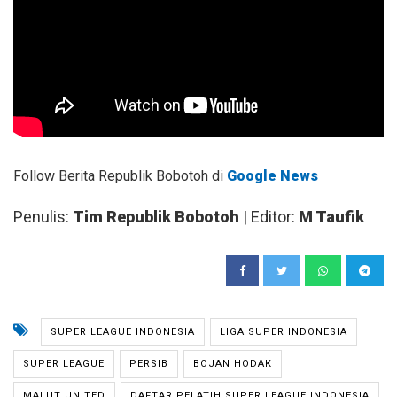
Follow Berita Republik Bobotoh di
Google News
Penulis:
Tim Republik Bobotoh
| Editor:
M Taufik
SUPER LEAGUE INDONESIA
LIGA SUPER INDONESIA
SUPER LEAGUE
PERSIB
BOJAN HODAK
MALUT UNITED
DAFTAR PELATIH SUPER LEAGUE INDONESIA