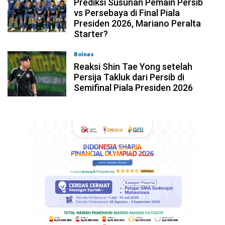
Prediksi Susunan Pemain Persib
vs Persebaya di Final Piala
Presiden 2026, Mariano Peralta
Starter?
Bolnas
05-08-2026, 08:45
Reaksi Shin Tae Yong setelah
Persija Takluk dari Persib di
Semifinal Piala Presiden 2026