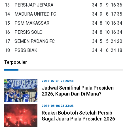
13
PERSIJAP JEPARA
34
9
9
16
36
14
MADURA UNITED FC
34
9
8
17
35
15
PSM MAKASSAR
34
8
10
16
34
16
PERSIS SOLO
34
8
10
16
34
17
SEMEN PADANG FC
34
5
5
24
20
18
PSBS BIAK
34
4
6
24
18
Terpopuler
2026-07-31 22:25:43
Jadwal Semifinal Piala Presiden
2026, Kapan Dan Di Mana?
2026-08-06 23:33:25
Reaksi Bobotoh Setelah Persib
Gagal Juara Piala Presiden 2026