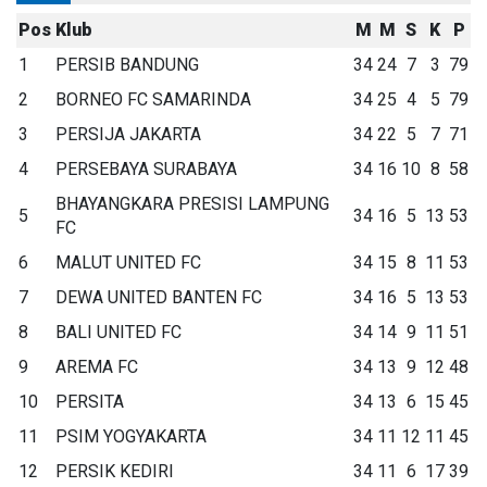
Pos
Klub
M
M
S
K
P
1
PERSIB BANDUNG
34
24
7
3
79
2
BORNEO FC SAMARINDA
34
25
4
5
79
3
PERSIJA JAKARTA
34
22
5
7
71
4
PERSEBAYA SURABAYA
34
16
10
8
58
BHAYANGKARA PRESISI LAMPUNG
5
34
16
5
13
53
FC
6
MALUT UNITED FC
34
15
8
11
53
7
DEWA UNITED BANTEN FC
34
16
5
13
53
8
BALI UNITED FC
34
14
9
11
51
9
AREMA FC
34
13
9
12
48
10
PERSITA
34
13
6
15
45
11
PSIM YOGYAKARTA
34
11
12
11
45
12
PERSIK KEDIRI
34
11
6
17
39