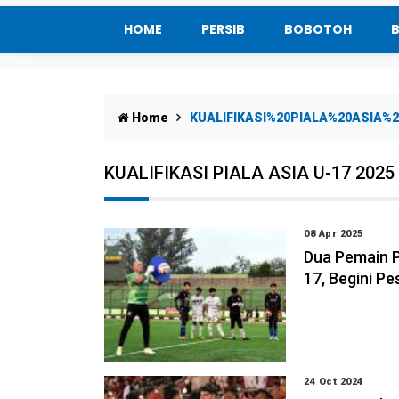
HOME
PERSIB
BOBOTOH
Home
KUALIFIKASI%20PIALA%20ASIA%2
KUALIFIKASI PIALA ASIA U-17 2025
08 Apr 2025
Dua Pemain P
17, Begini P
24 Oct 2024