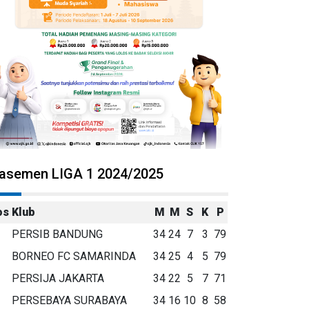
lasemen LIGA 1 2024/2025
os
Klub
M
M
S
K
P
PERSIB BANDUNG
34
24
7
3
79
BORNEO FC SAMARINDA
34
25
4
5
79
PERSIJA JAKARTA
34
22
5
7
71
PERSEBAYA SURABAYA
34
16
10
8
58