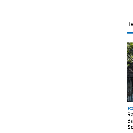
T
202
Ra
Ba
S