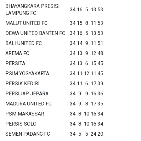
BHAYANGKARA PRESISI
34
16
5
13
53
LAMPUNG FC
MALUT UNITED FC
34
15
8
11
53
DEWA UNITED BANTEN FC
34
16
5
13
53
BALI UNITED FC
34
14
9
11
51
AREMA FC
34
13
9
12
48
0
PERSITA
34
13
6
15
45
1
PSIM YOGYAKARTA
34
11
12
11
45
2
PERSIK KEDIRI
34
11
6
17
39
3
PERSIJAP JEPARA
34
9
9
16
36
4
MADURA UNITED FC
34
9
8
17
35
5
PSM MAKASSAR
34
8
10
16
34
6
PERSIS SOLO
34
8
10
16
34
7
SEMEN PADANG FC
34
5
5
24
20