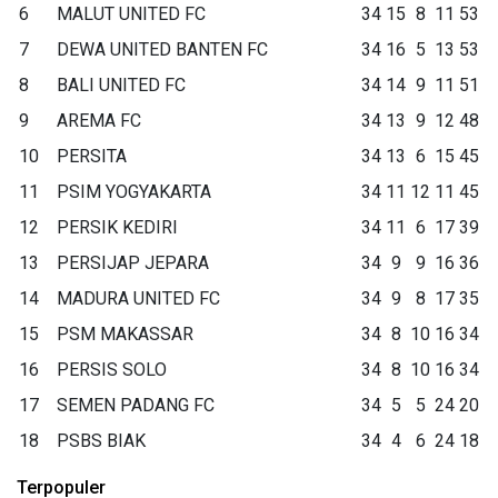
6
MALUT UNITED FC
34
15
8
11
53
7
DEWA UNITED BANTEN FC
34
16
5
13
53
8
BALI UNITED FC
34
14
9
11
51
9
AREMA FC
34
13
9
12
48
10
PERSITA
34
13
6
15
45
11
PSIM YOGYAKARTA
34
11
12
11
45
12
PERSIK KEDIRI
34
11
6
17
39
13
PERSIJAP JEPARA
34
9
9
16
36
14
MADURA UNITED FC
34
9
8
17
35
15
PSM MAKASSAR
34
8
10
16
34
16
PERSIS SOLO
34
8
10
16
34
17
SEMEN PADANG FC
34
5
5
24
20
18
PSBS BIAK
34
4
6
24
18
Terpopuler