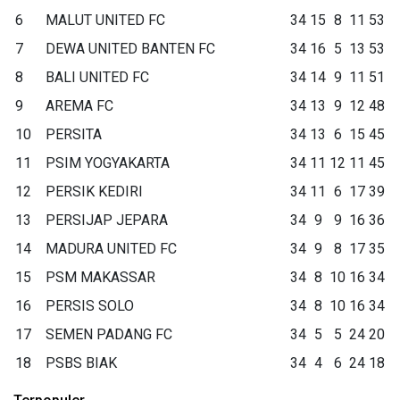
6
MALUT UNITED FC
34
15
8
11
53
7
DEWA UNITED BANTEN FC
34
16
5
13
53
8
BALI UNITED FC
34
14
9
11
51
9
AREMA FC
34
13
9
12
48
10
PERSITA
34
13
6
15
45
11
PSIM YOGYAKARTA
34
11
12
11
45
12
PERSIK KEDIRI
34
11
6
17
39
13
PERSIJAP JEPARA
34
9
9
16
36
14
MADURA UNITED FC
34
9
8
17
35
15
PSM MAKASSAR
34
8
10
16
34
16
PERSIS SOLO
34
8
10
16
34
17
SEMEN PADANG FC
34
5
5
24
20
18
PSBS BIAK
34
4
6
24
18