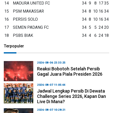
14
MADURA UNITED FC
34
9
8
17
35
15
PSM MAKASSAR
34
8
10
16
34
16
PERSIS SOLO
34
8
10
16
34
17
SEMEN PADANG FC
34
5
5
24
20
18
PSBS BIAK
34
4
6
24
18
Terpopuler
2026-08-06 23:33:25
Reaksi Bobotoh Setelah Persib
Gagal Juara Piala Presiden 2026
2026-08-07 11:05:44
Jadwal Lengkap Persib Di Dewata
Challenge Series 2026, Kapan Dan
Live Di Mana?
2026-08-07 10:28:21