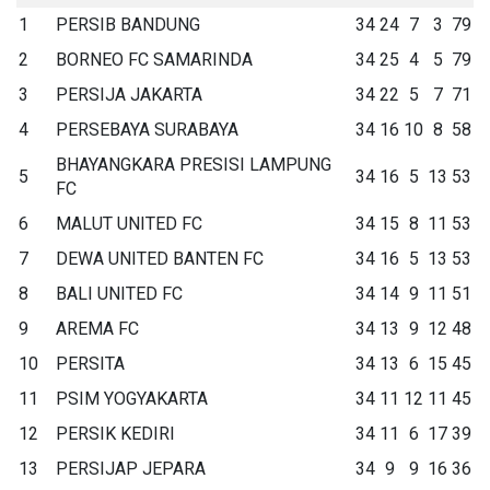
1
PERSIB BANDUNG
34
24
7
3
79
2
BORNEO FC SAMARINDA
34
25
4
5
79
3
PERSIJA JAKARTA
34
22
5
7
71
4
PERSEBAYA SURABAYA
34
16
10
8
58
BHAYANGKARA PRESISI LAMPUNG
5
34
16
5
13
53
FC
6
MALUT UNITED FC
34
15
8
11
53
7
DEWA UNITED BANTEN FC
34
16
5
13
53
8
BALI UNITED FC
34
14
9
11
51
9
AREMA FC
34
13
9
12
48
10
PERSITA
34
13
6
15
45
11
PSIM YOGYAKARTA
34
11
12
11
45
12
PERSIK KEDIRI
34
11
6
17
39
13
PERSIJAP JEPARA
34
9
9
16
36