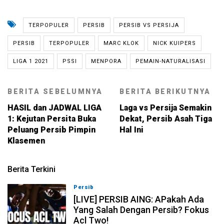
TERPOPULER
PERSIB
PERSIB VS PERSIJA
PERSIB
TERPOPULER
MARC KLOK
NICK KUIPERS
LIGA 1 2021
PSSI
MENPORA
PEMAIN-NATURALISASI
BERITA SEBELUMNYA
BERITA BERIKUTNYA
HASIL dan JADWAL LIGA
Laga vs Persija Semakin
1: Kejutan Persita Buka
Dekat, Persib Asah Tiga
Peluang Persib Pimpin
Hal Ini
Klasemen
Berita Terkini
Persib
07-08-2026, 19:08
[LIVE] PERSIB AING: APakah Ada
Yang Salah Dengan Persib? Fokus
Acl Two!