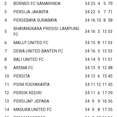
2
BORNEO FC SAMARINDA
34
25
4
5
79
3
PERSIJA JAKARTA
34
22
5
7
71
4
PERSEBAYA SURABAYA
34
16
10
8
58
BHAYANGKARA PRESISI LAMPUNG
5
34
16
5
13
53
FC
6
MALUT UNITED FC
34
15
8
11
53
7
DEWA UNITED BANTEN FC
34
16
5
13
53
8
BALI UNITED FC
34
14
9
11
51
9
AREMA FC
34
13
9
12
48
10
PERSITA
34
13
6
15
45
11
PSIM YOGYAKARTA
34
11
12
11
45
12
PERSIK KEDIRI
34
11
6
17
39
13
PERSIJAP JEPARA
34
9
9
16
36
14
MADURA UNITED FC
34
9
8
17
35