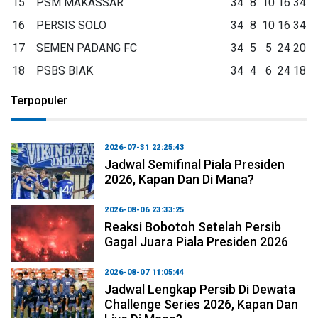
15
PSM MAKASSAR
34
8
10
16
34
16
PERSIS SOLO
34
8
10
16
34
17
SEMEN PADANG FC
34
5
5
24
20
18
PSBS BIAK
34
4
6
24
18
Terpopuler
2026-07-31 22:25:43
Jadwal Semifinal Piala Presiden
2026, Kapan Dan Di Mana?
2026-08-06 23:33:25
Reaksi Bobotoh Setelah Persib
Gagal Juara Piala Presiden 2026
2026-08-07 11:05:44
Jadwal Lengkap Persib Di Dewata
Challenge Series 2026, Kapan Dan