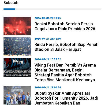
Bobotoh
2026-08-06 23:33:25
Reaksi Bobotoh Setelah Persib
Gagal Juara Piala Presiden 2026
2026-07-24 23:46:09
Rindu Persib, Bobotoh Siap Penuhi
Stadion Si Jalak Harupat
2026-07-24 10:58:32
Viking Fest Dan Persib Vs Arema
Digelar Bersamaan, Begini
Strategi Panitia Agar Bobotoh
Tetap Bisa Menikmati Keduanya
2026-06-21 22:06:56
Bupati Syakur Amin Apresiasi
Bobotoh For Humanity 2026, Jadi
Jembatan Kebaikan Dan