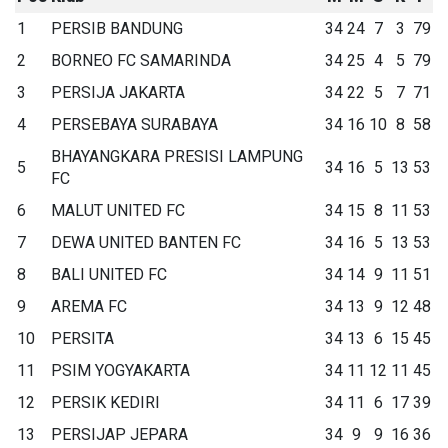
1
PERSIB BANDUNG
34
24
7
3
79
2
BORNEO FC SAMARINDA
34
25
4
5
79
3
PERSIJA JAKARTA
34
22
5
7
71
4
PERSEBAYA SURABAYA
34
16
10
8
58
BHAYANGKARA PRESISI LAMPUNG
5
34
16
5
13
53
FC
6
MALUT UNITED FC
34
15
8
11
53
7
DEWA UNITED BANTEN FC
34
16
5
13
53
8
BALI UNITED FC
34
14
9
11
51
9
AREMA FC
34
13
9
12
48
10
PERSITA
34
13
6
15
45
11
PSIM YOGYAKARTA
34
11
12
11
45
12
PERSIK KEDIRI
34
11
6
17
39
13
PERSIJAP JEPARA
34
9
9
16
36