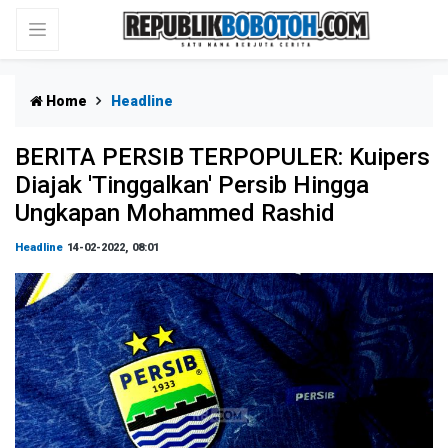
Home
Headline
BERITA PERSIB TERPOPULER: Kuipers
Diajak 'Tinggalkan' Persib Hingga
Ungkapan Mohammed Rashid
Headline
14-02-2022, 08:01