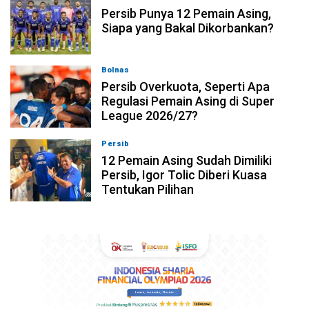
Persib Punya 12 Pemain Asing,
Siapa yang Bakal Dikorbankan?
Bolnas
08-08-2026, 20:53
Persib Overkuota, Seperti Apa
Regulasi Pemain Asing di Super
League 2026/27?
Persib
08-08-2026, 19:36
12 Pemain Asing Sudah Dimiliki
Persib, Igor Tolic Diberi Kuasa
Tentukan Pilihan