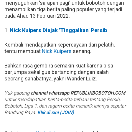
menyuguhkan 'sarapan pagi' untuk bobotoh dengan
menampilkan tiga berita paling populer yang terjadi
pada Ahad 13 Februari 2022.
1.
Nick Kuipers Diajak 'Tinggalkan' Persib
Kembali mendapatkan kepercayaan dari pelatih,
tentu membuat
Nick Kuipers
senang.
Bahkan rasa gembira semakin kuat karena bisa
berjumpa sekaligus bertanding dengan salah
seorang sahabatnya, yakni Wander Luiz.
Yuk gabung
channel whatsapp REPUBLIKBOBOTOH.COM
untuk mendapatkan berita-berita terbaru tentang Persib,
Bobotoh, Liga 1, dan ragam berita menarik lainnya seputar
Bandung Raya.
Klik di sini (JOIN)