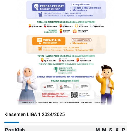
Klasemen LIGA 1 2024/2025
Pos
Klub
M
M
S
K
P