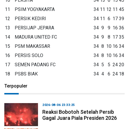
10
PERSITA
34
13
6
15
45
11
PSIM YOGYAKARTA
34
11
12
11
45
12
PERSIK KEDIRI
34
11
6
17
39
13
PERSIJAP JEPARA
34
9
9
16
36
14
MADURA UNITED FC
34
9
8
17
35
15
PSM MAKASSAR
34
8
10
16
34
16
PERSIS SOLO
34
8
10
16
34
17
SEMEN PADANG FC
34
5
5
24
20
18
PSBS BIAK
34
4
6
24
18
Terpopuler
2026-08-06 23:33:25
Reaksi Bobotoh Setelah Persib
Gagal Juara Piala Presiden 2026