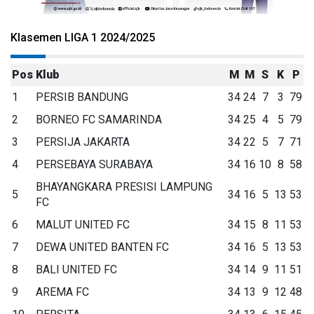
Klasemen LIGA 1 2024/2025
Pos
Klub
M
M
S
K
P
1
PERSIB BANDUNG
34
24
7
3
79
2
BORNEO FC SAMARINDA
34
25
4
5
79
3
PERSIJA JAKARTA
34
22
5
7
71
4
PERSEBAYA SURABAYA
34
16
10
8
58
BHAYANGKARA PRESISI LAMPUNG
5
34
16
5
13
53
FC
6
MALUT UNITED FC
34
15
8
11
53
7
DEWA UNITED BANTEN FC
34
16
5
13
53
8
BALI UNITED FC
34
14
9
11
51
9
AREMA FC
34
13
9
12
48