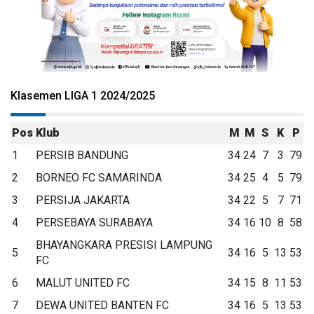
Klasemen LIGA 1 2024/2025
Pos
Klub
M
M
S
K
P
1
PERSIB BANDUNG
34
24
7
3
79
2
BORNEO FC SAMARINDA
34
25
4
5
79
3
PERSIJA JAKARTA
34
22
5
7
71
4
PERSEBAYA SURABAYA
34
16
10
8
58
BHAYANGKARA PRESISI LAMPUNG
5
34
16
5
13
53
FC
6
MALUT UNITED FC
34
15
8
11
53
7
DEWA UNITED BANTEN FC
34
16
5
13
53