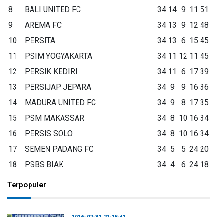
8
BALI UNITED FC
34
14
9
11
51
9
AREMA FC
34
13
9
12
48
10
PERSITA
34
13
6
15
45
11
PSIM YOGYAKARTA
34
11
12
11
45
12
PERSIK KEDIRI
34
11
6
17
39
13
PERSIJAP JEPARA
34
9
9
16
36
14
MADURA UNITED FC
34
9
8
17
35
15
PSM MAKASSAR
34
8
10
16
34
16
PERSIS SOLO
34
8
10
16
34
17
SEMEN PADANG FC
34
5
5
24
20
18
PSBS BIAK
34
4
6
24
18
Terpopuler
2026-07-31 22:25:43