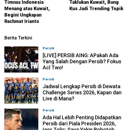
Timnas Indonesia
Taklukan Kuwait, Bung
Menang atas Kuwait,
Kus Jadi Trending Topik
Begini Ungkapan
Rachmat Irianto
Berita Terkini
Persib
07-08-2026, 19:08
[LIVE] PERSIB AING: APakah Ada
Yang Salah Dengan Persib? Fokus
Acl Two!
Persib
07-08-2026, 11:05
Jadwal Lengkap Persib di Dewata
Challenge Series 2026, Kapan dan
Live di Mana?
Persib
07-08-2026, 10:28
Ada Hal Lebih Penting Didapatkan
Persib dari Piala Presiden 2026,
Igor Tolic: Saya Yakin Bobotoh