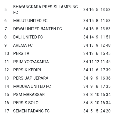
BHAYANGKARA PRESISI LAMPUNG
5
34
16
5
13
53
FC
6
MALUT UNITED FC
34
15
8
11
53
7
DEWA UNITED BANTEN FC
34
16
5
13
53
8
BALI UNITED FC
34
14
9
11
51
9
AREMA FC
34
13
9
12
48
10
PERSITA
34
13
6
15
45
11
PSIM YOGYAKARTA
34
11
12
11
45
12
PERSIK KEDIRI
34
11
6
17
39
13
PERSIJAP JEPARA
34
9
9
16
36
14
MADURA UNITED FC
34
9
8
17
35
15
PSM MAKASSAR
34
8
10
16
34
16
PERSIS SOLO
34
8
10
16
34
17
SEMEN PADANG FC
34
5
5
24
20