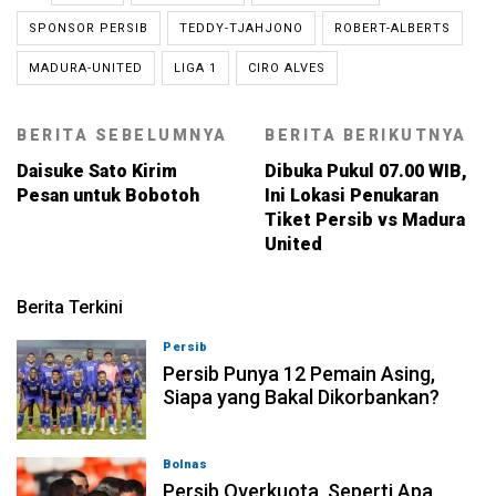
SPONSOR PERSIB
TEDDY-TJAHJONO
ROBERT-ALBERTS
MADURA-UNITED
LIGA 1
CIRO ALVES
BERITA SEBELUMNYA
BERITA BERIKUTNYA
Daisuke Sato Kirim
Dibuka Pukul 07.00 WIB,
Pesan untuk Bobotoh
Ini Lokasi Penukaran
Tiket Persib vs Madura
United
Berita Terkini
Persib
08-08-2026, 21:26
Persib Punya 12 Pemain Asing,
Siapa yang Bakal Dikorbankan?
Bolnas
08-08-2026, 20:53
Persib Overkuota, Seperti Apa