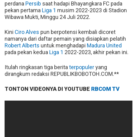
perdana
Persib
saat hadapi Bhayangkara FC pada
pekan pertama
Liga 1
musim 2022-2023 di Stadion
Wibawa Mukti, Minggu 24 Juli 2022.
Kini
Ciro Alves
pun berpotensi kembali dicoret
namanya dari daftar pemain yang disiapkan pelatih
Robert Alberts
untuk menghadapi
Madura United
pada pekan kedua
Liga 1
2022-2023, akhir pekan ini.
Itulah ringkasan tiga berita
terpopuler
yang
dirangkum redaksi REPUBLIKBOBOTOH.COM.**
TONTON VIDEONYA DI YOUTUBE
RBCOM TV