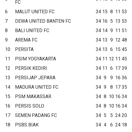
FC
6
MALUT UNITED FC
34
15
8
11
53
7
DEWA UNITED BANTEN FC
34
16
5
13
53
8
BALI UNITED FC
34
14
9
11
51
9
AREMA FC
34
13
9
12
48
10
PERSITA
34
13
6
15
45
11
PSIM YOGYAKARTA
34
11
12
11
45
12
PERSIK KEDIRI
34
11
6
17
39
13
PERSIJAP JEPARA
34
9
9
16
36
14
MADURA UNITED FC
34
9
8
17
35
15
PSM MAKASSAR
34
8
10
16
34
16
PERSIS SOLO
34
8
10
16
34
17
SEMEN PADANG FC
34
5
5
24
20
18
PSBS BIAK
34
4
6
24
18