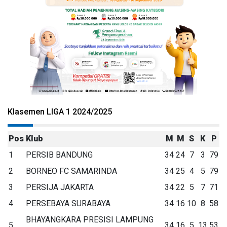
Klasemen LIGA 1 2024/2025
Pos
Klub
M
M
S
K
P
1
PERSIB BANDUNG
34
24
7
3
79
2
BORNEO FC SAMARINDA
34
25
4
5
79
3
PERSIJA JAKARTA
34
22
5
7
71
4
PERSEBAYA SURABAYA
34
16
10
8
58
BHAYANGKARA PRESISI LAMPUNG
5
34
16
5
13
53