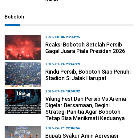
Bobotoh
2026-08-06 23:33:25
Reaksi Bobotoh Setelah Persib
Gagal Juara Piala Presiden 2026
2026-07-24 23:46:09
Rindu Persib, Bobotoh Siap Penuhi
Stadion Si Jalak Harupat
2026-07-24 10:58:32
Viking Fest Dan Persib Vs Arema
Digelar Bersamaan, Begini
Strategi Panitia Agar Bobotoh
Tetap Bisa Menikmati Keduanya
2026-06-21 22:06:56
Bupati Syakur Amin Apresiasi