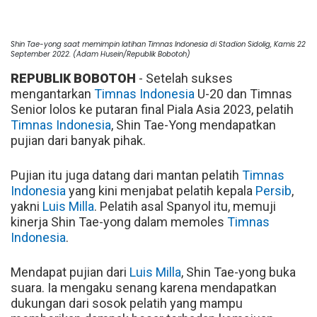
Shin Tae-yong saat memimpin latihan Timnas Indonesia di Stadion Sidolig, Kamis 22
September 2022. (Adam Husein/Republik Bobotoh)
REPUBLIK BOBOTOH
- Setelah sukses
mengantarkan
Timnas Indonesia
U-20 dan Timnas
Senior lolos ke putaran final Piala Asia 2023, pelatih
Timnas Indonesia
, Shin Tae-Yong mendapatkan
pujian dari banyak pihak.
Pujian itu juga datang dari mantan pelatih
Timnas
Indonesia
yang kini menjabat pelatih kepala
Persib
,
yakni
Luis Milla
. Pelatih asal Spanyol itu, memuji
kinerja Shin Tae-yong dalam memoles
Timnas
Indonesia
.
Mendapat pujian dari
Luis Milla
, Shin Tae-yong buka
suara. Ia mengaku senang karena mendapatkan
dukungan dari sosok pelatih yang mampu