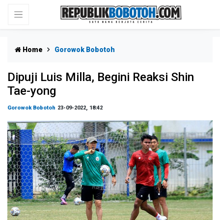
Home
Gorowok Bobotoh
Dipuji Luis Milla, Begini Reaksi Shin
Tae-yong
Gorowok Bobotoh
23-09-2022, 18:42