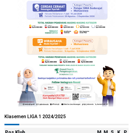
Klasemen LIGA 1 2024/2025
Pos
Klub
M
M
S
K
P