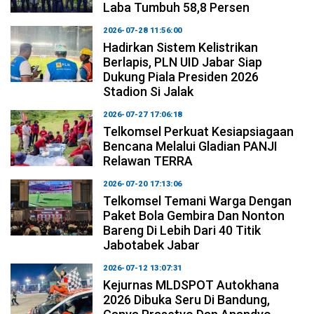
Laba Tumbuh 58,8 Persen
2026-07-28 11:56:00
Hadirkan Sistem Kelistrikan
Berlapis, PLN UID Jabar Siap
Dukung Piala Presiden 2026
Stadion Si Jalak
2026-07-27 17:06:18
Telkomsel Perkuat Kesiapsiagaan
Bencana Melalui Gladian PANJI
Relawan TERRA
2026-07-20 17:13:06
Telkomsel Temani Warga Dengan
Paket Bola Gembira Dan Nonton
Bareng Di Lebih Dari 40 Titik
Jabotabek Jabar
2026-07-12 13:07:31
Kejurnas MLDSPOT Autokhana
2026 Dibuka Seru Di Bandung,