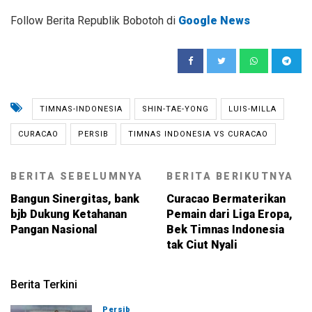
Follow Berita Republik Bobotoh di
Google News
TIMNAS-INDONESIA
SHIN-TAE-YONG
LUIS-MILLA
CURACAO
PERSIB
TIMNAS INDONESIA VS CURACAO
BERITA SEBELUMNYA
BERITA BERIKUTNYA
Bangun Sinergitas, bank
Curacao Bermaterikan
bjb Dukung Ketahanan
Pemain dari Liga Eropa,
Pangan Nasional
Bek Timnas Indonesia
tak Ciut Nyali
Berita Terkini
Persib
08-08-2026, 21:26